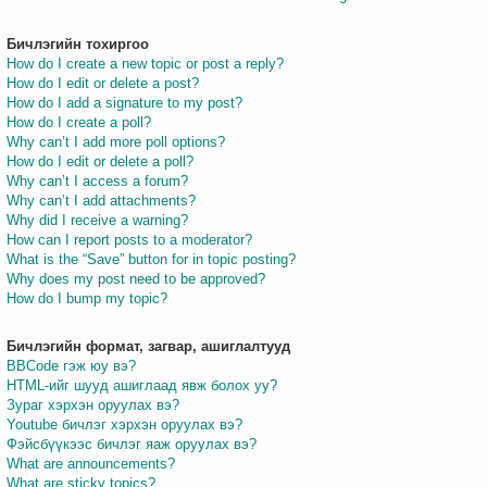
Бичлэгийн тохиргоо
How do I create a new topic or post a reply?
How do I edit or delete a post?
How do I add a signature to my post?
How do I create a poll?
Why can’t I add more poll options?
How do I edit or delete a poll?
Why can’t I access a forum?
Why can’t I add attachments?
Why did I receive a warning?
How can I report posts to a moderator?
What is the “Save” button for in topic posting?
Why does my post need to be approved?
How do I bump my topic?
Бичлэгийн формат, загвар, ашиглалтууд
BBCode гэж юу вэ?
HTML-ийг шууд ашиглаад явж болох уу?
Зураг хэрхэн оруулах вэ?
Youtube бичлэг хэрхэн оруулах вэ?
Фэйсбүүкээс бичлэг яаж оруулах вэ?
What are announcements?
What are sticky topics?