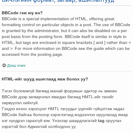
BBCode гэж юу вэ?
BBCode is a special implementation of HTML, offering great
formatting control on particular objects in a post. The use of BBCode
is granted by the administrator, but it can also be disabled on a per
post basis from the posting form. BBCode itself is similar in style to
HTML, but tags are enclosed in square brackets [ and ] rather than <
and >. For more information on BBCode see the guide which can be
accessed from the posting page.
Дээш очих
HTML-ийг шууд ашиглаад явж болох уу?
Тэгэх боломжгүй бөгөөд манай форумын эдитор нь зөвхөн
BBCode дээр загварчлал явагдах бөгөөд HMTL ийг тагийг
хөрвүүлэл хийхгүй.
Гэхдээ ихэнх хэрэгцээт HMTL тагуудыг үүргийг гүйцэтгэж чадах
BBCode байгаа болхоор хэрэглэгчид мэдээллээ оруулахад ямар
нэг хүндрэл гарахгүй юм. Үнэхээр шаардлагатай
tag
оруулах
хэрэгтэй бол Админтай холбогдоно уу.