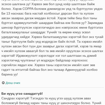
эсэхээ шалгана уу! Хэрвээ зөв бол үүнд хоёр шалтгаан байж
болно. Хэрэв COPPA боломж дэмжигдсэн үед та бүртгүүлэх үедээ
Би 13 наснаас бага настай холбоосыг дарсан бол та хүлээн
авсан заавраа дагаж мөрдөх ёстой. Хэрэв тийм биш бол таны
бүртгэл идэвжүүлэлтийг шаардаж байгаа юм болов уу? Заримдаа
шинээр бүртгүүлсэн хэрэглэгчидээ анх нэвтрэхээс өмнө бүртгэлээ
баталгаажуулахыг шаарддаг. Үүнийг та өөрөө юмуу эсвэл
удирдагчид хийдэг. Хэрвээ баталгаажуулах хэрэгтэй бол энэ тухай
таныг бүртгүүлж байх үед мэдэгдсэн байх ёстой. Та хэрвээ имэйл
хүлээн авсан бол түүн дэх зааврыг дагах хэрэгтэй, хэрэв та ямар
ч имэйл хүлээж аваагүй бол та зөв имэйл оруулсан эсэхээ шалгах
хэрэгтэй! Идэвхжүүлэлт хэрэглэдэг нэг гол шалтгаан нь дэмий
хэрэглэгчид чуулганыг үл мэдэгдэх байдлаар хорлохоос
сэргийлэх явдал юм. Хэрвээ таны хэрэглэсэн имэйл хаяг зөв
гэдэгт та итгэлтэй байгаа бол энэ талаар Админуудтай холбоо
барина уу!
Дээш очих
Би нууц үгээ санадаггүй!
Сандрах хэрэггүй! Тэгэхдээ та нууц үгээ шууд хүлээж авах
боломжгүй бөгөөд харин таны нууц үг шинэчлэгдэх болно. Үүний