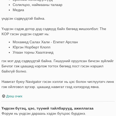
Солилцоо, наймааны талаар
Медиа
үндсэн сэдвүүдтэй байна.
Үндсэн сэдэв дотор дэд сэдвүүд байх бөгөөд жишээлбэл: The
KOP гэсэн үндсэн сэдэвт нь:
Мохамед Салах Хали - Египет Арслан
Юргэн Норберт Клопп
Улаан торны Хаалгачид
гэх мэт дэд сэдвүүдтэй байна. Гишүүний оруулсан бичсэн зүйлийг
Бичлэг гэж цаашид нэрлэж тогтох бөгөөд пост гэсэн нэршил
байхгүй болно.
Навигат буюу Navigator гэсэн хэллэг нь цэс болон чиглүүлэгч линк
гэж ойлговол зүгээр. цаашид навигат гээд хэлэгдээд явна.
Дээш очих
Үндсэн бүтэц, цэс, түүний тайлбарууд, ажиллагаа
Форум нь үндсэн дараахь хэдэн бүтцээс бүрдэнэ.