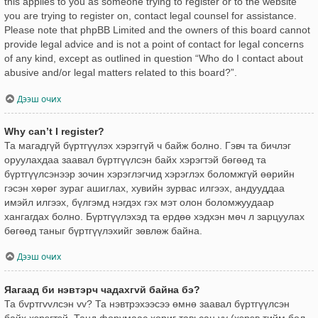
this applies to you as someone trying to register or to the website
you are trying to register on, contact legal counsel for assistance.
Please note that phpBB Limited and the owners of this board cannot
provide legal advice and is not a point of contact for legal concerns
of any kind, except as outlined in question “Who do I contact about
abusive and/or legal matters related to this board?”.
Дээш очих
Why can’t I register?
Та магадгүй бүртгүүлэх хэрэггүй ч байж болно. Гэвч та бичлэг
оруулахдаа заавал бүртгүүлсэн байх хэрэгтэй бөгөөд та
бүртгүүлсэнээр зочин хэрэглэгчид хэрэглэх боломжгүй өөрийн
гэсэн хөрөг зураг ашиглах, хувийн зурвас илгээх, андууддаа
имэйл илгээх, бүлгэмд нэгдэх гэх мэт олон боломжуудаар
хангагдах болно. Бүртгүүлэхэд та ердөө хэдхэн мөч л зарцуулах
бөгөөд таныг бүртгүүлэхийг зөвлөж байна.
Дээш очих
Яагаад би нэвтэрч чадахгvй байна бэ?
Та бvртгvvлсэн vv? Та нэвтрэхээсээ өмнө заавал бүртгүүлсэн
байх хэрэгтэй. Танд форумаас хориг тавьсан уу (хэрэв тийм бол