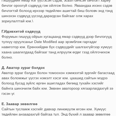
Гишүүдийн ямар нэг үүсгэсэн сэдэв, эсвэл бичсэн бичлэгт хариу
бичлэг ороогүй сэдвүүд гэж ойлгож болно. Яваандаа ихэнх сэдэв
бичлэгтэй болоод ирхээр төдийлөн ашигтай биш боловч энд тэнд
шинэхэн сэдвүүд үүсээд дарагдсан байгааг олж харах
зориулалттай юм.\
Г.Идэвхитэй сэдвүүд
Форумын гишүүд ойрын хугацаанд ямар сэдвүүд дээр бичлэгүүд
түлхүү оруулсаныг Date Modified аар эрэмблэж гаргадаг
навиготор юм. Ерөнхийдөө бүх сэдвүүдийг шалгахгүйгээр хүмүүс
хаана шаагилдаад байгааг танд илрүүлж өгдөг гээд ойлгочихож
болно.
Д. Аватор зураг бэлдэх
Аватор зураг бэлдэх болон томоохон хэмжээтэй зургийг багасгаад
авах боломжыг үүсгэх нэмэлт хэсэг юм. цаашид сайтын мэдээ
болоод бусад зүйлс өргөн ашигладах бөгөөд тухайн хэсгийг
байнга шинэчилж байх юм. Зөвхөн аватороор хягаарлагдахгүй ээ
гэсэн үг.
Е. Заавар зөвөлгөө
Сайтын тусламж хэсгийг давхар линкжүүлж өгсөн юм. Хүмүүс
төдийлөн анзаарахгүй байгаа тул. Энд бүхий л заавар зөвөлгөө