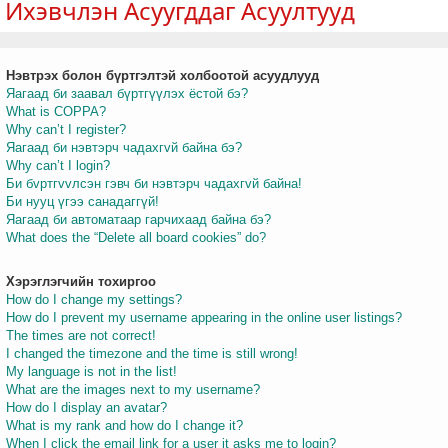
Ихэвчлэн Асуугддаг Асуултууд
Нэвтрэх болон бүртгэлтэй холбоотой асуудлууд
т
Яагаад би заавал бүртгүүлэх ёстой бэ?
What is COPPA?
Why can’t I register?
Яагаад би нэвтэрч чадахгvй байна бэ?
Why can’t I login?
Би бvртгvvлсэн гэвч би нэвтэрч чадахгvй байна!
Би нууц үгээ санадаггүй!
Яагаад би автоматаар гарчихаад байна бэ?
What does the “Delete all board cookies” do?
Хэрэглэгчийн тохиргоо
How do I change my settings?
How do I prevent my username appearing in the online user listings?
The times are not correct!
I changed the timezone and the time is still wrong!
My language is not in the list!
What are the images next to my username?
How do I display an avatar?
What is my rank and how do I change it?
When I click the email link for a user it asks me to login?