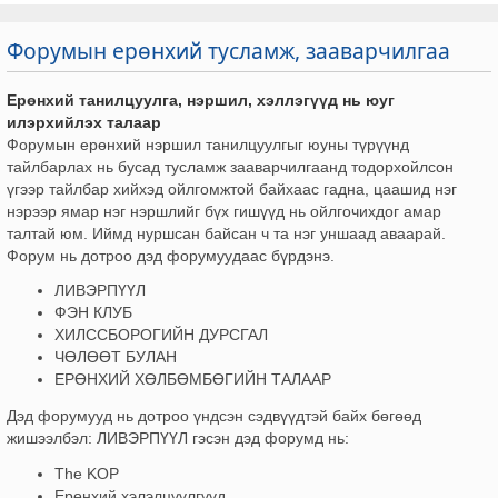
Форумын ерөнхий тусламж, зааварчилгаа
Ерөнхий танилцуулга, нэршил, хэллэгүүд нь юуг
илэрхийлэх талаар
Форумын ерөнхий нэршил танилцуулгыг юуны түрүүнд
тайлбарлах нь бусад тусламж зааварчилгаанд тодорхойлсон
үгээр тайлбар хийхэд ойлгомжтой байхаас гадна, цаашид нэг
нэрээр ямар нэг нэршлийг бүх гишүүд нь ойлгочихдог амар
талтай юм. Иймд нуршсан байсан ч та нэг уншаад аваарай.
Форум нь дотроо дэд форумуудаас бүрдэнэ.
ЛИВЭРПҮҮЛ
ФЭН КЛУБ
ХИЛССБОРОГИЙН ДУРСГАЛ
ЧӨЛӨӨТ БУЛАН
ЕРӨНХИЙ ХӨЛБӨМБӨГИЙН ТАЛААР
Дэд форумууд нь дотроо үндсэн сэдвүүдтэй байх бөгөөд
жишээлбэл: ЛИВЭРПҮҮЛ гэсэн дэд форумд нь:
The KOP
Ерөнхий хэлэлцүүлгүүд