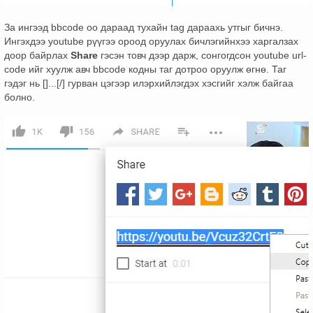
За ингээд bbcode оо дараад тухайн tag дараахь утгыг бичнэ.
Ингэхдээ youtube рүүгээ ороод оруулах бичлэгийнхээ харгалзах
доор байрлах
Share
гэсэн товч дээр дарж, сонгогдсон youtube url-
code ийг хуулж авч bbcode кодны таг дотроо оруулж өгнө. Таг
гэдэг нь []...[/] гурван цэгээр илэрхийлэгдэх хэсгийг хэлж байгаа
болно.