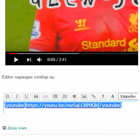
Editor харагдах хэлбэр нь:
Дээш очих