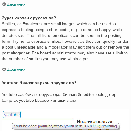
Дээш очих
Зураг хэрхэн оруулах вэ?
Smilies, or Emoticons, are small images which can be used to
express a feeling using a short code, e.g. :) denotes happy, while :(
denotes sad. The full list of emoticons can be seen in the posting
form. Try not to overuse smilies, however, as they can quickly render
a post unreadable and a moderator may edit them out or remove the
post altogether. The board administrator may also have set a limit to
the number of smilies you may use within a post.
Дээш очих
Youtube бичлэг хэрхэн оруулах вэ?
Youtube ээс бичлэг оруулахдаа бичлэгийн editor tools дотор
байрлах youtube bbcode-ийг ашиглана.