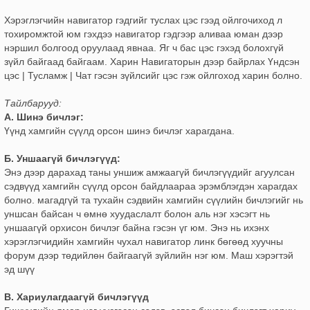
Хэрэглэгчийн навигатор гэдгийг туслах цэс гээд ойлгочиход л
тохиромжтой юм гэхдээ навигатор гэдгээр аливаа юман дээр
нэршил болгоод оруулаад явнаа. Яг ч бас цэс гэхэд болохгүй
зүйл байгаад байгаам. Харин Навигаторын дээр байрлах Үндсэн
цэс | Тусламж | Чат гэсэн зүйлсийг цэс гэж ойлгоход харин болно.
Тайлбарууд:
А. Шинэ бичлэг:
Үүнд хамгийн сүүлд орсон шинэ бичлэг харагдана.
Б. Уншаагүй бичлэгүүд:
Энэ дээр дарахад таны уншиж амжаагүй бичлэгүүдийг агуулсан
сэдвүүд хамгийн сүүлд орсон байдлаараа эрэмблэгдэн харагдах
болно. магадгүй та тухайн сэдвийн хамгийн сүүлийн бичлэгийг нь
уншсан байсан ч өмнө хуудаслалт болон аль нэг хэсэгт нь
уншаагүй орхисон бичлэг байна гэсэн үг юм. Энэ нь ихэнх
хэрэглэгчидийн хамгийн чухал навигатор линк бөгөөд хуучны
форум дээр төдийлөн байгаагүй зүйлийн нэг юм. Маш хэрэгтэй
эд шүү
В. Хариулагдаагүй бичлэгүүд