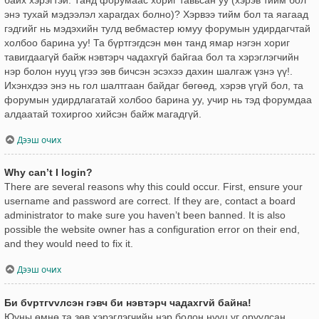
энэ тухай мэдээлэл харагдах болно)? Хэрвээ тийм бол та яагаад
гэдгийг нь мэдэхийн тулд вебмастер юмуу форумын удирдагчтай
холбоо барина уу! Та бүртгэгдсэн мөн танд ямар нэгэн хориг
тавигдаагүй байж нэвтэрч чадахгүй байгаа бол та хэрэглэгчийн
нэр болон нууц үгээ зөв бичсэн эсэхээ дахин шалгаж үзнэ үү!.
Ихэнхдээ энэ нь гол шалтгаан байдаг бөгөөд, хэрэв үгүй бол, та
форумын удирдлагатай холбоо барина уу, учир нь тэд форумдаа
алдаатай тохиргоо хийсэн байж магадгүй.
Дээш очих
Why can’t I login?
There are several reasons why this could occur. First, ensure your
username and password are correct. If they are, contact a board
administrator to make sure you haven’t been banned. It is also
possible the website owner has a configuration error on their end,
and they would need to fix it.
Дээш очих
Би бvртгvvлсэн гэвч би нэвтэрч чадахгvй байна!
Юуны өмнө та зөв хэрэглэгчийн нэр болон нууц үг оруулсан