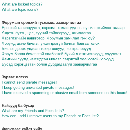
What are locked topics?
What are topic icons?
Форумын ерөнхий тусламж, зааварчилгаа
Ерөнхий танилцуулга, нэршил, хэллэгүүд нь юуг илэрхийлэх талаар
Үндсэн бүтэц, цэс, түүний тайлбарууд, ажиллагаа
Хэрэглэгчийн навиготор, Форумын замчлал гэж юу?
Форумд шинэ бичлэг, уншигдаагүй бичлэг байгааг олох
Бичлэг дээрх үндсэн тохиргоонууд, контролорууд
Форум болон бичлэгтэй холбоотой бүхий л статистакууд, үзүүлэлт
Хамгийн сүүлд нэмэгдсэн бичлэг, сэдэвтай холбоотой блокууд
Бусад хэрэгцээтэй болон дурдагдаагүй зааварчилгаа
Зурвас илгээх
I cannot send private messages!
I keep getting unwanted private messages!
I have received a spamming or abusive email from someone on this board!
Найзууд ба бусад
What are my Friends and Foes lists?
How can I add / remove users to my Friends or Foes list?
Форумаас хайлт хийх