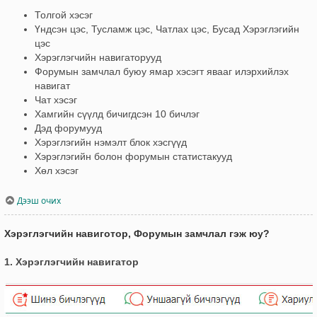
Толгой хэсэг
Үндсэн цэс, Тусламж цэс, Чатлах цэс, Бусад Хэрэглэгийн
цэс
Хэрэглэгчийн навигаторууд
Форумын замчлал буюу ямар хэсэгт явааг илэрхийлэх
навигат
Чат хэсэг
Хамгийн сүүлд бичигдсэн 10 бичлэг
Дэд форумууд
Хэрэглэгийн нэмэлт блок хэсгүүд
Хэрэглэгийн болон форумын статистакууд
Хөл хэсэг
Дээш очих
Хэрэглэгчийн навиготор, Форумын замчлал гэж юу?
1. Хэрэглэгчийн навигатор