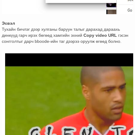
Эсвэл
Тухайн бичлэг дээр хулганы баруун талыг дарахад дараахь
динкүүд гарч ирэх бөгөөд хамгийн эхний
Copy video URL
гэсэн
сонгголтыг дарч bboode-ийн таг дээрээ оруулж өгөөд болно.