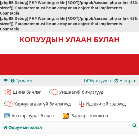
[phpBB Debug] PHP Warning
: in file
[ROOT]/phpbb/session.php
on line
580
:
sizeof(): Parameter must be an array or an object that implements
Countable
[phpBB Debug] PHP Warning
: in file
[ROOT]/phpbb/session.php
on line
636
:
sizeof(): Parameter must be an array or an object that implements
Countable
КОПУУДЫН УЛААН БУЛАН
Тусламж
Бүртгүүлэх
Нэвтрэх
Шинэ бичлэг
Уншаагүй бичлэгүүд
Хариулагдаагүй бичлэгүүд
Идэвхитэй сэдвүүд
Аватор зураг бэлдэх
Заавар, зөвөлгөө
Форумын эхлэл