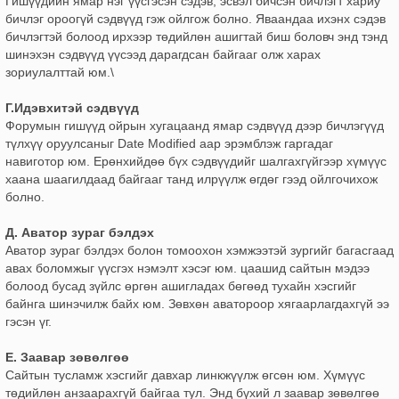
Гишүүдийн ямар нэг үүсгэсэн сэдэв, эсвэл бичсэн бичлэгт хариу
бичлэг ороогүй сэдвүүд гэж ойлгож болно. Яваандаа ихэнх сэдэв
бичлэгтэй болоод ирхээр төдийлөн ашигтай биш боловч энд тэнд
шинэхэн сэдвүүд үүсээд дарагдсан байгааг олж харах
зориулалттай юм.\
Г.Идэвхитэй сэдвүүд
Форумын гишүүд ойрын хугацаанд ямар сэдвүүд дээр бичлэгүүд
түлхүү оруулсаныг Date Modified аар эрэмблэж гаргадаг
навиготор юм. Ерөнхийдөө бүх сэдвүүдийг шалгахгүйгээр хүмүүс
хаана шаагилдаад байгааг танд илрүүлж өгдөг гээд ойлгочихож
болно.
Д. Аватор зураг бэлдэх
Аватор зураг бэлдэх болон томоохон хэмжээтэй зургийг багасгаад
авах боломжыг үүсгэх нэмэлт хэсэг юм. цаашид сайтын мэдээ
болоод бусад зүйлс өргөн ашигладах бөгөөд тухайн хэсгийг
байнга шинэчилж байх юм. Зөвхөн аватороор хягаарлагдахгүй ээ
гэсэн үг.
Е. Заавар зөвөлгөө
Сайтын тусламж хэсгийг давхар линкжүүлж өгсөн юм. Хүмүүс
төдийлөн анзаарахгүй байгаа тул. Энд бүхий л заавар зөвөлгөө