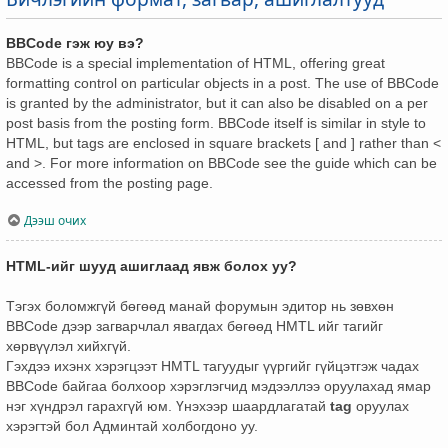
BBCode гэж юу вэ?
BBCode is a special implementation of HTML, offering great
formatting control on particular objects in a post. The use of BBCode
is granted by the administrator, but it can also be disabled on a per
post basis from the posting form. BBCode itself is similar in style to
HTML, but tags are enclosed in square brackets [ and ] rather than <
and >. For more information on BBCode see the guide which can be
accessed from the posting page.
Дээш очих
HTML-ийг шууд ашиглаад явж болох уу?
Тэгэх боломжгүй бөгөөд манай форумын эдитор нь зөвхөн
BBCode дээр загварчлал явагдах бөгөөд HMTL ийг тагийг
хөрвүүлэл хийхгүй.
Гэхдээ ихэнх хэрэгцээт HMTL тагуудыг үүргийг гүйцэтгэж чадах
BBCode байгаа болхоор хэрэглэгчид мэдээллээ оруулахад ямар
нэг хүндрэл гарахгүй юм. Үнэхээр шаардлагатай
tag
оруулах
хэрэгтэй бол Админтай холбогдоно уу.