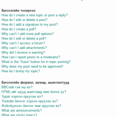
Бичлэгийн тохиргоо
How do I create a new topic or post a reply?
How do I edit or delete a post?
How do I add a signature to my post?
How do I create a poll?
Why can’t I add more poll options?
How do I edit or delete a poll?
Why can’t I access a forum?
Why can’t I add attachments?
Why did I receive a warning?
How can I report posts to a moderator?
What is the “Save” button for in topic posting?
Why does my post need to be approved?
How do I bump my topic?
Бичлэгийн формат, загвар, ашиглалтууд
BBCode гэж юу вэ?
HTML-ийг шууд ашиглаад явж болох уу?
Зураг хэрхэн оруулах вэ?
Youtube бичлэг хэрхэн оруулах вэ?
Фэйсбүүкээс бичлэг яаж оруулах вэ?
What are announcements?
What are sticky topics?