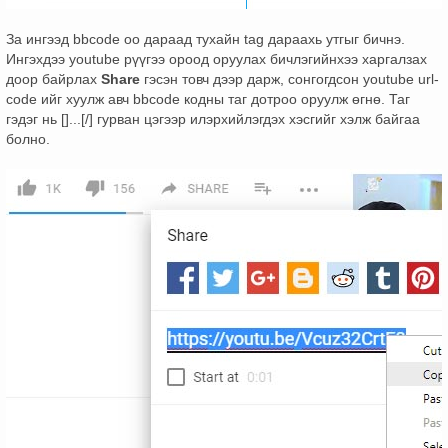
За ингээд bbcode оо дараад тухайн tag дараахь утгыг бичнэ.
Ингэхдээ youtube рүүгээ ороод оруулах бичлэгийнхээ харгалзах
доор байрлах
Share
гэсэн товч дээр дарж, сонгогдсон youtube url-
code ийг хуулж авч bbcode кодны таг дотроо оруулж өгнө. Таг
гэдэг нь []...[/] гурван цэгээр илэрхийлэгдэх хэсгийг хэлж байгаа
болно.