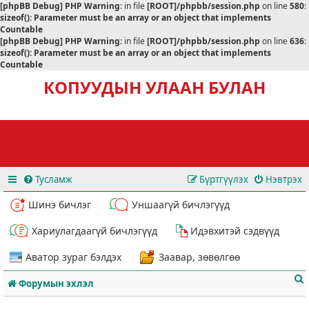
[phpBB Debug] PHP Warning
: in file
[ROOT]/phpbb/session.php
on line
580
:
sizeof(): Parameter must be an array or an object that implements
Countable
[phpBB Debug] PHP Warning
: in file
[ROOT]/phpbb/session.php
on line
636
:
sizeof(): Parameter must be an array or an object that implements
Countable
КОПУУДЫН УЛААН БУЛАН
Тусламж
Бүртгүүлэх
Нэвтрэх
Шинэ бичлэг
Уншаагүй бичлэгүүд
Хариулагдаагүй бичлэгүүд
Идэвхитэй сэдвүүд
Аватор зураг бэлдэх
Заавар, зөвөлгөө
Форумын эхлэл