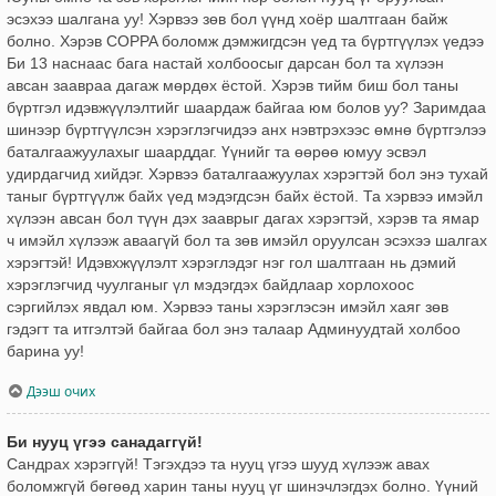
эсэхээ шалгана уу! Хэрвээ зөв бол үүнд хоёр шалтгаан байж
болно. Хэрэв COPPA боломж дэмжигдсэн үед та бүртгүүлэх үедээ
Би 13 наснаас бага настай холбоосыг дарсан бол та хүлээн
авсан заавраа дагаж мөрдөх ёстой. Хэрэв тийм биш бол таны
бүртгэл идэвжүүлэлтийг шаардаж байгаа юм болов уу? Заримдаа
шинээр бүртгүүлсэн хэрэглэгчидээ анх нэвтрэхээс өмнө бүртгэлээ
баталгаажуулахыг шаарддаг. Үүнийг та өөрөө юмуу эсвэл
удирдагчид хийдэг. Хэрвээ баталгаажуулах хэрэгтэй бол энэ тухай
таныг бүртгүүлж байх үед мэдэгдсэн байх ёстой. Та хэрвээ имэйл
хүлээн авсан бол түүн дэх зааврыг дагах хэрэгтэй, хэрэв та ямар
ч имэйл хүлээж аваагүй бол та зөв имэйл оруулсан эсэхээ шалгах
хэрэгтэй! Идэвхжүүлэлт хэрэглэдэг нэг гол шалтгаан нь дэмий
хэрэглэгчид чуулганыг үл мэдэгдэх байдлаар хорлохоос
сэргийлэх явдал юм. Хэрвээ таны хэрэглэсэн имэйл хаяг зөв
гэдэгт та итгэлтэй байгаа бол энэ талаар Админуудтай холбоо
барина уу!
Дээш очих
Би нууц үгээ санадаггүй!
Сандрах хэрэггүй! Тэгэхдээ та нууц үгээ шууд хүлээж авах
боломжгүй бөгөөд харин таны нууц үг шинэчлэгдэх болно. Үүний