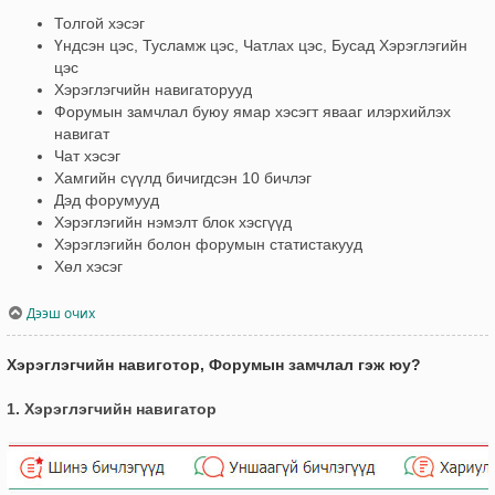
Толгой хэсэг
Үндсэн цэс, Тусламж цэс, Чатлах цэс, Бусад Хэрэглэгийн
цэс
Хэрэглэгчийн навигаторууд
Форумын замчлал буюу ямар хэсэгт явааг илэрхийлэх
навигат
Чат хэсэг
Хамгийн сүүлд бичигдсэн 10 бичлэг
Дэд форумууд
Хэрэглэгийн нэмэлт блок хэсгүүд
Хэрэглэгийн болон форумын статистакууд
Хөл хэсэг
Дээш очих
Хэрэглэгчийн навиготор, Форумын замчлал гэж юу?
1. Хэрэглэгчийн навигатор