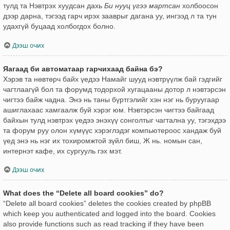
тулд та Нэвтрэх хуудсан дахь
Би нууц үгээ мартсан
холбоосон
дээр дарна, тэгээд гарч ирэх зааврыг дагана уу, ингээд л та тун
удахгүй буцаад холбогдох болно.
Дээш очих
Яагаад би автоматаар гарчихаад байна бэ?
Хэрэв та нөвтөрч байх үедээ Намайг шууд нэвтрүүлж бай гэдгийг
чагтлаагүй бол та форумд тодорхой хугацааны дотор л нэвтэрсэн
чигтээ байж чадна. Энэ нь таны бүртгэлийг хэн нэг нь буруугаар
ашиглахаас хамгаалж буй хэрэг юм. Нэвтэрсэн чигтээ байгаад
байхын тулд нэвтрэх үедээ энэхүү сонголтыг чагтална уу, тэгэхдээ
та форум руу олон хүмүүс хэрэглэдэг компьютероос хандаж буй
үед энэ нь нэг их тохиромжтой зүйл биш, Ж нь. номын сан,
интернэт кафе, их сургууль гэх мэт.
Дээш очих
What does the “Delete all board cookies” do?
“Delete all board cookies” deletes the cookies created by phpBB
which keep you authenticated and logged into the board. Cookies
also provide functions such as read tracking if they have been