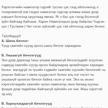
Хэрэглэгчийн навигатор гэдгийг туслах цэс гээд ойлгочиход л
тохиромжтой юм гэхдээ навигатор гэдгээр аливаа юман дээр
нэршил болгоод оруулаад явнаа. Яг ч бас цэс гэхэд болохгүй
зүйл байгаад байгаам. Харин Навигаторын дээр байрлах Үндсэн
цэс | Тусламж | Чат гэсэн зүйлсийг цэс гэж ойлгоход харин болно.
Тайлбарууд:
А. Шинэ бичлэг:
Үүнд хамгийн сүүлд орсон шинэ бичлэг харагдана.
Б. Уншаагүй бичлэгүүд:
Энэ дээр дарахад таны уншиж амжаагүй бичлэгүүдийг агуулсан
сэдвүүд хамгийн сүүлд орсон байдлаараа эрэмблэгдэн харагдах
болно. магадгүй та тухайн сэдвийн хамгийн сүүлийн бичлэгийг нь
уншсан байсан ч өмнө хуудаслалт болон аль нэг хэсэгт нь
уншаагүй орхисон бичлэг байна гэсэн үг юм. Энэ нь ихэнх
хэрэглэгчидийн хамгийн чухал навигатор линк бөгөөд хуучны
форум дээр төдийлөн байгаагүй зүйлийн нэг юм. Маш хэрэгтэй
эд шүү
В. Хариулагдаагүй бичлэгүүд