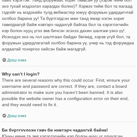
энэ тухай мэдээлэл харагдах болно)? Хэрвээ тийм бол та яагаад
гэдгийг нь мэдэхийн тулд вебмастер юмуу форумын удирдагчтай
холбоо барина уу! Та бүртгэгдсэн мөн танд ямар нэгэн хориг
тавигдаагүй байж нэвтэрч чадахгүй байгаа бол та хэрэглэгчийн
нэр болон нууц үгээ зөв бичсэн эсэхээ дахин шалгаж үзнэ үү!.
Ихэнхдээ энэ нь гол шалтгаан байдаг бөгөөд, хэрэв үгүй бол, та
форумын удирдлагатай холбоо барина уу, учир нь тэд форумдаа
алдаатай тохиргоо хийсэн байж магадгүй.
Дээш очих
Why can’t I login?
There are several reasons why this could occur. First, ensure your
username and password are correct. If they are, contact a board
administrator to make sure you haven’t been banned. It is also
possible the website owner has a configuration error on their end,
and they would need to fix it.
Дээш очих
Би бvртгvvлсэн гэвч би нэвтэрч чадахгvй байна!
Юуны өмнө та зөв хэрэглэгчийн нэр болон нууц үг оруулсан