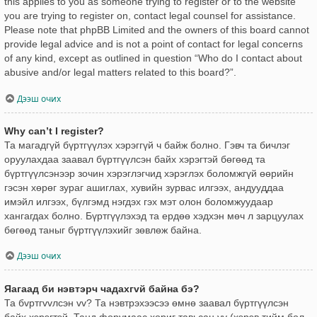
this applies to you as someone trying to register or to the website
you are trying to register on, contact legal counsel for assistance.
Please note that phpBB Limited and the owners of this board cannot
provide legal advice and is not a point of contact for legal concerns
of any kind, except as outlined in question “Who do I contact about
abusive and/or legal matters related to this board?”.
Дээш очих
Why can’t I register?
Та магадгүй бүртгүүлэх хэрэггүй ч байж болно. Гэвч та бичлэг
оруулахдаа заавал бүртгүүлсэн байх хэрэгтэй бөгөөд та
бүртгүүлсэнээр зочин хэрэглэгчид хэрэглэх боломжгүй өөрийн
гэсэн хөрөг зураг ашиглах, хувийн зурвас илгээх, андууддаа
имэйл илгээх, бүлгэмд нэгдэх гэх мэт олон боломжуудаар
хангагдах болно. Бүртгүүлэхэд та ердөө хэдхэн мөч л зарцуулах
бөгөөд таныг бүртгүүлэхийг зөвлөж байна.
Дээш очих
Яагаад би нэвтэрч чадахгvй байна бэ?
Та бvртгvvлсэн vv? Та нэвтрэхээсээ өмнө заавал бүртгүүлсэн
байх хэрэгтэй. Танд форумаас хориг тавьсан уу (хэрэв тийм бол