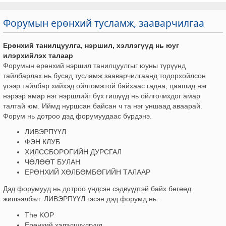
Форумын ерөнхий тусламж, зааварчилгаа
Ерөнхий танилцуулга, нэршил, хэллэгүүд нь юуг
илэрхийлэх талаар
Форумын ерөнхий нэршил танилцуулгыг юуны түрүүнд
тайлбарлах нь бусад тусламж зааварчилгаанд тодорхойлсон
үгээр тайлбар хийхэд ойлгомжтой байхаас гадна, цаашид нэг
нэрээр ямар нэг нэршлийг бүх гишүүд нь ойлгочихдог амар
талтай юм. Иймд нуршсан байсан ч та нэг уншаад аваарай.
Форум нь дотроо дэд форумуудаас бүрдэнэ.
ЛИВЭРПҮҮЛ
ФЭН КЛУБ
ХИЛССБОРОГИЙН ДУРСГАЛ
ЧӨЛӨӨТ БУЛАН
ЕРӨНХИЙ ХӨЛБӨМБӨГИЙН ТАЛААР
Дэд форумууд нь дотроо үндсэн сэдвүүдтэй байх бөгөөд
жишээлбэл: ЛИВЭРПҮҮЛ гэсэн дэд форумд нь:
The KOP
Ерөнхий хэлэлцүүлгүүд