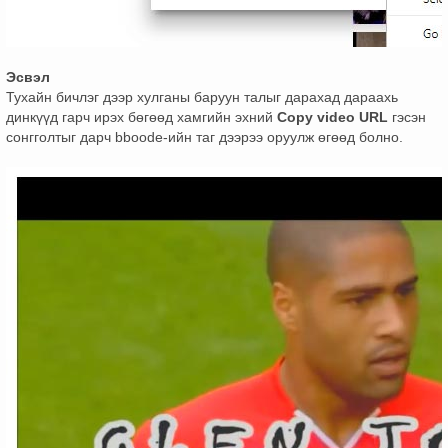
Эсвэл
Тухайн бичлэг дээр хулганы баруун талыг дарахад дараахь
динкүүд гарч ирэх бөгөөд хамгийн эхний
Copy video URL
гэсэн
сонгголтыг дарч bboode-ийн таг дээрээ оруулж өгөөд болно.