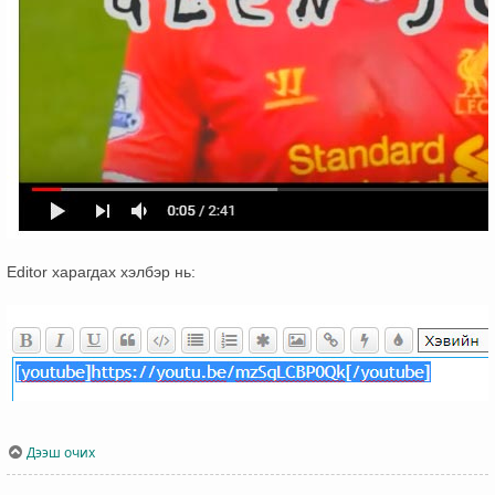
Editor харагдах хэлбэр нь:
Дээш очих