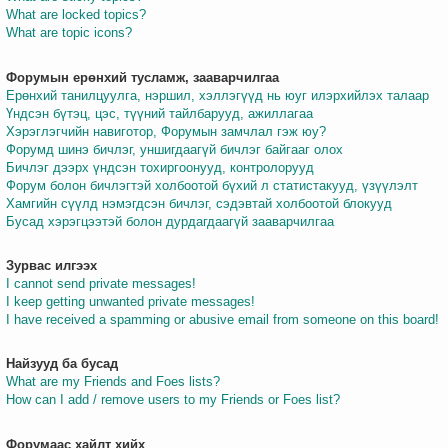
What are locked topics?
What are topic icons?
Форумын ерөнхий тусламж, зааварчилгаа
Ерөнхий танилцуулга, нэршил, хэллэгүүд нь юуг илэрхийлэх талаар
Үндсэн бүтэц, цэс, түүний тайлбарууд, ажиллагаа
Хэрэглэгчийн навиготор, Форумын замчлал гэж юу?
Форумд шинэ бичлэг, уншигдаагүй бичлэг байгааг олох
Бичлэг дээрх үндсэн тохиргоонууд, контролорууд
Форум болон бичлэгтэй холбоотой бүхий л статистакууд, үзүүлэлт
Хамгийн сүүлд нэмэгдсэн бичлэг, сэдэвтай холбоотой блокууд
Бусад хэрэгцээтэй болон дурдагдаагүй зааварчилгаа
Зурвас илгээх
I cannot send private messages!
I keep getting unwanted private messages!
I have received a spamming or abusive email from someone on this board!
Найзууд ба бусад
What are my Friends and Foes lists?
How can I add / remove users to my Friends or Foes list?
Форумаас хайлт хийх