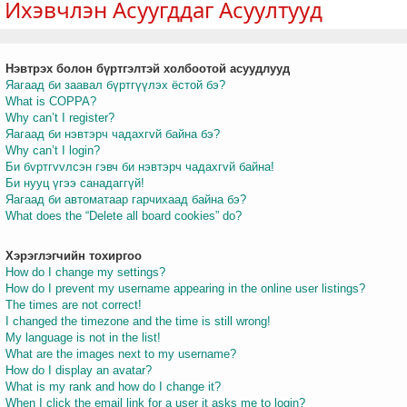
Ихэвчлэн Асуугддаг Асуултууд
Нэвтрэх болон бүртгэлтэй холбоотой асуудлууд
т
Яагаад би заавал бүртгүүлэх ёстой бэ?
What is COPPA?
Why can’t I register?
Яагаад би нэвтэрч чадахгvй байна бэ?
Why can’t I login?
Би бvртгvvлсэн гэвч би нэвтэрч чадахгvй байна!
Би нууц үгээ санадаггүй!
Яагаад би автоматаар гарчихаад байна бэ?
What does the “Delete all board cookies” do?
Хэрэглэгчийн тохиргоо
How do I change my settings?
How do I prevent my username appearing in the online user listings?
The times are not correct!
I changed the timezone and the time is still wrong!
My language is not in the list!
What are the images next to my username?
How do I display an avatar?
What is my rank and how do I change it?
When I click the email link for a user it asks me to login?