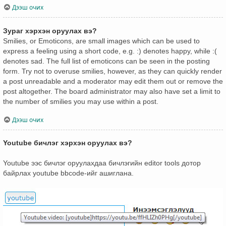
Дээш очих
Зураг хэрхэн оруулах вэ?
Smilies, or Emoticons, are small images which can be used to
express a feeling using a short code, e.g. :) denotes happy, while :(
denotes sad. The full list of emoticons can be seen in the posting
form. Try not to overuse smilies, however, as they can quickly render
a post unreadable and a moderator may edit them out or remove the
post altogether. The board administrator may also have set a limit to
the number of smilies you may use within a post.
Дээш очих
Youtube бичлэг хэрхэн оруулах вэ?
Youtube ээс бичлэг оруулахдаа бичлэгийн editor tools дотор
байрлах youtube bbcode-ийг ашиглана.