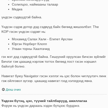
Солилцоо, наймааны талаар
Медиа
үндсэн сэдвүүдтэй байна.
Үндсэн сэдэв дотор дэд сэдвүүд байх бөгөөд жишээлбэл: The
KOP гэсэн үндсэн сэдэвт нь:
Мохамед Салах Хали - Египет Арслан
Юргэн Норберт Клопп
Улаан торны Хаалгачид
гэх мэт дэд сэдвүүдтэй байна. Гишүүний оруулсан бичсэн зүйлийг
Бичлэг гэж цаашид нэрлэж тогтох бөгөөд пост гэсэн нэршил
байхгүй болно.
Навигат буюу Navigator гэсэн хэллэг нь цэс болон чиглүүлэгч линк
гэж ойлговол зүгээр. цаашид навигат гээд хэлэгдээд явна.
Дээш очих
Үндсэн бүтэц, цэс, түүний тайлбарууд, ажиллагаа
Форум нь үндсэн дараахь хэдэн бүтцээс бүрдэнэ.