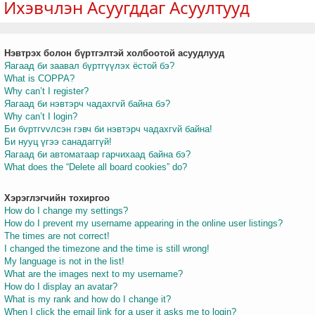
Ихэвчлэн Асуугддаг Асуултууд
Нэвтрэх болон бүртгэлтэй холбоотой асуудлууд
т
Яагаад би заавал бүртгүүлэх ёстой бэ?
What is COPPA?
Why can’t I register?
Яагаад би нэвтэрч чадахгvй байна бэ?
Why can’t I login?
Би бvртгvvлсэн гэвч би нэвтэрч чадахгvй байна!
Би нууц үгээ санадаггүй!
Яагаад би автоматаар гарчихаад байна бэ?
What does the “Delete all board cookies” do?
Хэрэглэгчийн тохиргоо
How do I change my settings?
How do I prevent my username appearing in the online user listings?
The times are not correct!
I changed the timezone and the time is still wrong!
My language is not in the list!
What are the images next to my username?
How do I display an avatar?
What is my rank and how do I change it?
When I click the email link for a user it asks me to login?