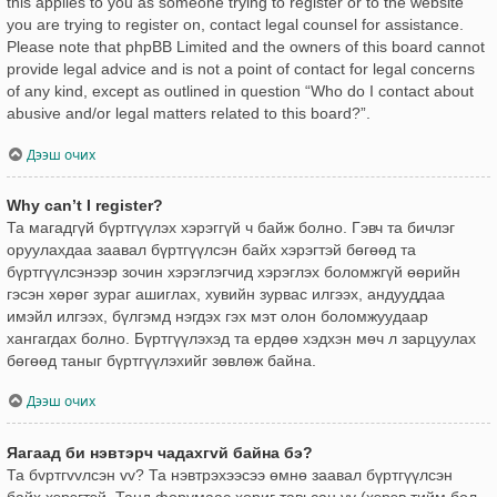
this applies to you as someone trying to register or to the website
you are trying to register on, contact legal counsel for assistance.
Please note that phpBB Limited and the owners of this board cannot
provide legal advice and is not a point of contact for legal concerns
of any kind, except as outlined in question “Who do I contact about
abusive and/or legal matters related to this board?”.
Дээш очих
Why can’t I register?
Та магадгүй бүртгүүлэх хэрэггүй ч байж болно. Гэвч та бичлэг
оруулахдаа заавал бүртгүүлсэн байх хэрэгтэй бөгөөд та
бүртгүүлсэнээр зочин хэрэглэгчид хэрэглэх боломжгүй өөрийн
гэсэн хөрөг зураг ашиглах, хувийн зурвас илгээх, андууддаа
имэйл илгээх, бүлгэмд нэгдэх гэх мэт олон боломжуудаар
хангагдах болно. Бүртгүүлэхэд та ердөө хэдхэн мөч л зарцуулах
бөгөөд таныг бүртгүүлэхийг зөвлөж байна.
Дээш очих
Яагаад би нэвтэрч чадахгvй байна бэ?
Та бvртгvvлсэн vv? Та нэвтрэхээсээ өмнө заавал бүртгүүлсэн
байх хэрэгтэй. Танд форумаас хориг тавьсан уу (хэрэв тийм бол