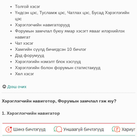
Толгой хэсэг
Үндсэн цэс, Тусламж цэс, Чатлах цэс, Бусад Хэрэглэгийн
цэс
Хэрэглэгчийн навигаторууд
Форумын замчлал буюу ямар хэсэгт явааг илэрхийлэх
навигат
Чат хэсэг
Хамгийн сүүлд бичигдсэн 10 бичлэг
Дэд форумууд
Хэрэглэгийн нэмэлт блок хэсгүүд
Хэрэглэгийн болон форумын статистакууд
Хөл хэсэг
Дээш очих
Хэрэглэгчийн навиготор, Форумын замчлал гэж юу?
1. Хэрэглэгчийн навигатор