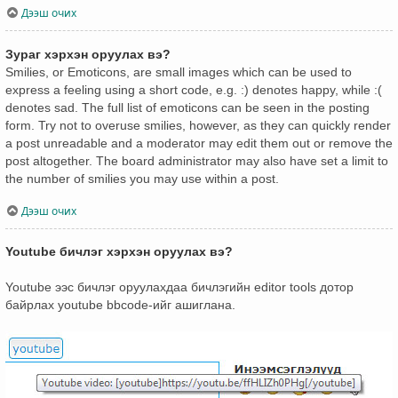
Дээш очих
Зураг хэрхэн оруулах вэ?
Smilies, or Emoticons, are small images which can be used to
express a feeling using a short code, e.g. :) denotes happy, while :(
denotes sad. The full list of emoticons can be seen in the posting
form. Try not to overuse smilies, however, as they can quickly render
a post unreadable and a moderator may edit them out or remove the
post altogether. The board administrator may also have set a limit to
the number of smilies you may use within a post.
Дээш очих
Youtube бичлэг хэрхэн оруулах вэ?
Youtube ээс бичлэг оруулахдаа бичлэгийн editor tools дотор
байрлах youtube bbcode-ийг ашиглана.