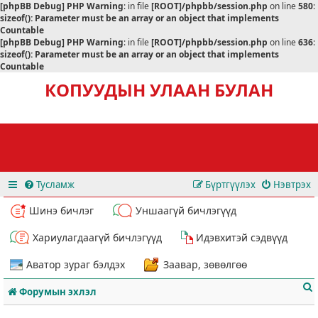
[phpBB Debug] PHP Warning
: in file
[ROOT]/phpbb/session.php
on line
580
:
sizeof(): Parameter must be an array or an object that implements
Countable
[phpBB Debug] PHP Warning
: in file
[ROOT]/phpbb/session.php
on line
636
:
sizeof(): Parameter must be an array or an object that implements
Countable
КОПУУДЫН УЛААН БУЛАН
Тусламж
Бүртгүүлэх
Нэвтрэх
Шинэ бичлэг
Уншаагүй бичлэгүүд
Хариулагдаагүй бичлэгүүд
Идэвхитэй сэдвүүд
Аватор зураг бэлдэх
Заавар, зөвөлгөө
Форумын эхлэл