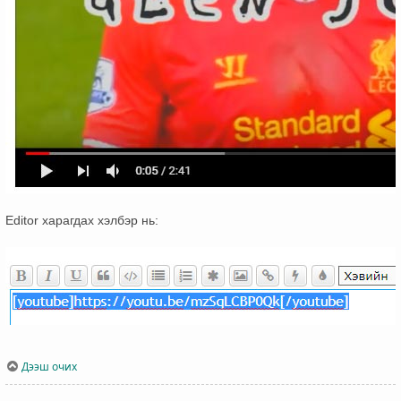
Editor харагдах хэлбэр нь:
Дээш очих