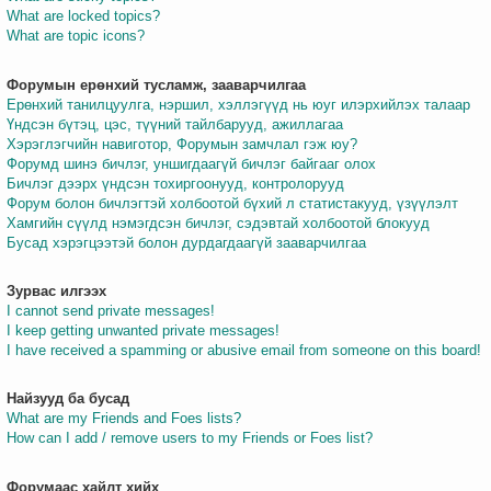
What are locked topics?
What are topic icons?
Форумын ерөнхий тусламж, зааварчилгаа
Ерөнхий танилцуулга, нэршил, хэллэгүүд нь юуг илэрхийлэх талаар
Үндсэн бүтэц, цэс, түүний тайлбарууд, ажиллагаа
Хэрэглэгчийн навиготор, Форумын замчлал гэж юу?
Форумд шинэ бичлэг, уншигдаагүй бичлэг байгааг олох
Бичлэг дээрх үндсэн тохиргоонууд, контролорууд
Форум болон бичлэгтэй холбоотой бүхий л статистакууд, үзүүлэлт
Хамгийн сүүлд нэмэгдсэн бичлэг, сэдэвтай холбоотой блокууд
Бусад хэрэгцээтэй болон дурдагдаагүй зааварчилгаа
Зурвас илгээх
I cannot send private messages!
I keep getting unwanted private messages!
I have received a spamming or abusive email from someone on this board!
Найзууд ба бусад
What are my Friends and Foes lists?
How can I add / remove users to my Friends or Foes list?
Форумаас хайлт хийх