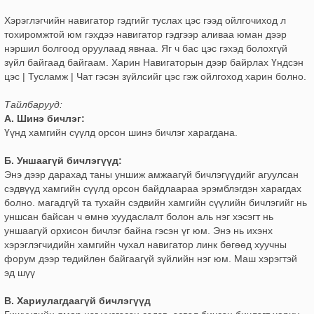
Хэрэглэгчийн навигатор гэдгийг туслах цэс гээд ойлгочиход л
тохиромжтой юм гэхдээ навигатор гэдгээр аливаа юман дээр
нэршил болгоод оруулаад явнаа. Яг ч бас цэс гэхэд болохгүй
зүйл байгаад байгаам. Харин Навигаторын дээр байрлах Үндсэн
цэс | Тусламж | Чат гэсэн зүйлсийг цэс гэж ойлгоход харин болно.
Тайлбарууд:
А. Шинэ бичлэг:
Үүнд хамгийн сүүлд орсон шинэ бичлэг харагдана.
Б. Уншаагүй бичлэгүүд:
Энэ дээр дарахад таны уншиж амжаагүй бичлэгүүдийг агуулсан
сэдвүүд хамгийн сүүлд орсон байдлаараа эрэмблэгдэн харагдах
болно. магадгүй та тухайн сэдвийн хамгийн сүүлийн бичлэгийг нь
уншсан байсан ч өмнө хуудаслалт болон аль нэг хэсэгт нь
уншаагүй орхисон бичлэг байна гэсэн үг юм. Энэ нь ихэнх
хэрэглэгчидийн хамгийн чухал навигатор линк бөгөөд хуучны
форум дээр төдийлөн байгаагүй зүйлийн нэг юм. Маш хэрэгтэй
эд шүү
В. Хариулагдаагүй бичлэгүүд