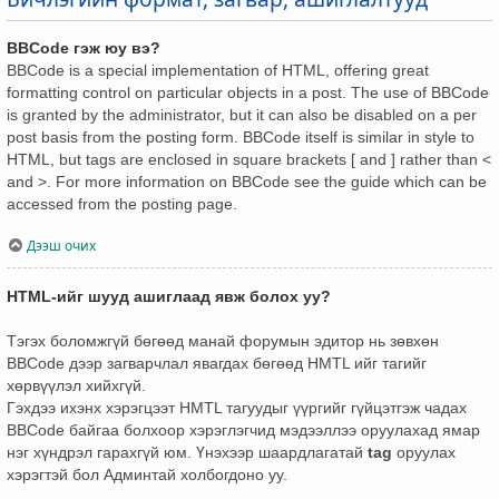
BBCode гэж юу вэ?
BBCode is a special implementation of HTML, offering great
formatting control on particular objects in a post. The use of BBCode
is granted by the administrator, but it can also be disabled on a per
post basis from the posting form. BBCode itself is similar in style to
HTML, but tags are enclosed in square brackets [ and ] rather than <
and >. For more information on BBCode see the guide which can be
accessed from the posting page.
Дээш очих
HTML-ийг шууд ашиглаад явж болох уу?
Тэгэх боломжгүй бөгөөд манай форумын эдитор нь зөвхөн
BBCode дээр загварчлал явагдах бөгөөд HMTL ийг тагийг
хөрвүүлэл хийхгүй.
Гэхдээ ихэнх хэрэгцээт HMTL тагуудыг үүргийг гүйцэтгэж чадах
BBCode байгаа болхоор хэрэглэгчид мэдээллээ оруулахад ямар
нэг хүндрэл гарахгүй юм. Үнэхээр шаардлагатай
tag
оруулах
хэрэгтэй бол Админтай холбогдоно уу.