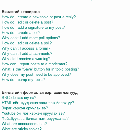
Бичлэгийн тохиргоо
How do I create a new topic or post a reply?
How do I edit or delete a post?
How do I add a signature to my post?
How do I create a poll?
Why can’t I add more poll options?
How do I edit or delete a poll?
Why can’t I access a forum?
Why can’t I add attachments?
Why did I receive a warning?
How can I report posts to a moderator?
What is the “Save” button for in topic posting?
Why does my post need to be approved?
How do I bump my topic?
Бичлэгийн формат, загвар, ашиглалтууд
BBCode гэж юу вэ?
HTML-ийг шууд ашиглаад явж болох уу?
Зураг хэрхэн оруулах вэ?
Youtube бичлэг хэрхэн оруулах вэ?
Фэйсбүүкээс бичлэг яаж оруулах вэ?
What are announcements?
What are sticky topics?