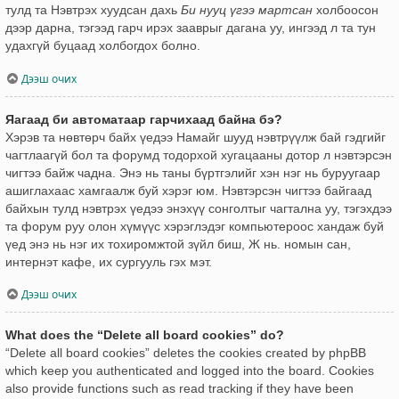
тулд та Нэвтрэх хуудсан дахь
Би нууц үгээ мартсан
холбоосон
дээр дарна, тэгээд гарч ирэх зааврыг дагана уу, ингээд л та тун
удахгүй буцаад холбогдох болно.
Дээш очих
Яагаад би автоматаар гарчихаад байна бэ?
Хэрэв та нөвтөрч байх үедээ Намайг шууд нэвтрүүлж бай гэдгийг
чагтлаагүй бол та форумд тодорхой хугацааны дотор л нэвтэрсэн
чигтээ байж чадна. Энэ нь таны бүртгэлийг хэн нэг нь буруугаар
ашиглахаас хамгаалж буй хэрэг юм. Нэвтэрсэн чигтээ байгаад
байхын тулд нэвтрэх үедээ энэхүү сонголтыг чагтална уу, тэгэхдээ
та форум руу олон хүмүүс хэрэглэдэг компьютероос хандаж буй
үед энэ нь нэг их тохиромжтой зүйл биш, Ж нь. номын сан,
интернэт кафе, их сургууль гэх мэт.
Дээш очих
What does the “Delete all board cookies” do?
“Delete all board cookies” deletes the cookies created by phpBB
which keep you authenticated and logged into the board. Cookies
also provide functions such as read tracking if they have been