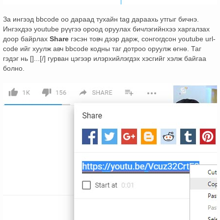
За ингээд bbcode оо дараад тухайн tag дараахь утгыг бичнэ.
Ингэхдээ youtube рүүгээ ороод оруулах бичлэгийнхээ харгалзах
доор байрлах
Share
гэсэн товч дээр дарж, сонгогдсон youtube url-
code ийг хуулж авч bbcode кодны таг дотроо оруулж өгнө. Таг
гэдэг нь []...[/] гурван цэгээр илэрхийлэгдэх хэсгийг хэлж байгаа
болно.