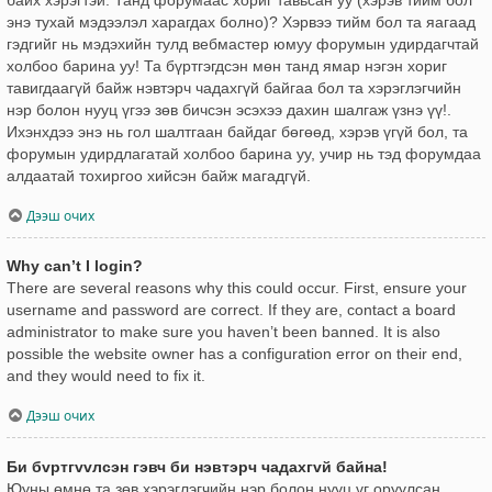
энэ тухай мэдээлэл харагдах болно)? Хэрвээ тийм бол та яагаад
гэдгийг нь мэдэхийн тулд вебмастер юмуу форумын удирдагчтай
холбоо барина уу! Та бүртгэгдсэн мөн танд ямар нэгэн хориг
тавигдаагүй байж нэвтэрч чадахгүй байгаа бол та хэрэглэгчийн
нэр болон нууц үгээ зөв бичсэн эсэхээ дахин шалгаж үзнэ үү!.
Ихэнхдээ энэ нь гол шалтгаан байдаг бөгөөд, хэрэв үгүй бол, та
форумын удирдлагатай холбоо барина уу, учир нь тэд форумдаа
алдаатай тохиргоо хийсэн байж магадгүй.
Дээш очих
Why can’t I login?
There are several reasons why this could occur. First, ensure your
username and password are correct. If they are, contact a board
administrator to make sure you haven’t been banned. It is also
possible the website owner has a configuration error on their end,
and they would need to fix it.
Дээш очих
Би бvртгvvлсэн гэвч би нэвтэрч чадахгvй байна!
Юуны өмнө та зөв хэрэглэгчийн нэр болон нууц үг оруулсан