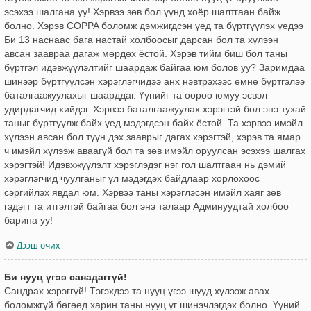
эсэхээ шалгана уу! Хэрвээ зөв бол үүнд хоёр шалтгаан байж
болно. Хэрэв COPPA боломж дэмжигдсэн үед та бүртгүүлэх үедээ
Би 13 наснаас бага настай холбоосыг дарсан бол та хүлээн
авсан заавраа дагаж мөрдөх ёстой. Хэрэв тийм биш бол таны
бүртгэл идэвжүүлэлтийг шаардаж байгаа юм болов уу? Заримдаа
шинээр бүртгүүлсэн хэрэглэгчидээ анх нэвтрэхээс өмнө бүртгэлээ
баталгаажуулахыг шаарддаг. Үүнийг та өөрөө юмуу эсвэл
удирдагчид хийдэг. Хэрвээ баталгаажуулах хэрэгтэй бол энэ тухай
таныг бүртгүүлж байх үед мэдэгдсэн байх ёстой. Та хэрвээ имэйл
хүлээн авсан бол түүн дэх зааврыг дагах хэрэгтэй, хэрэв та ямар
ч имэйл хүлээж аваагүй бол та зөв имэйл оруулсан эсэхээ шалгах
хэрэгтэй! Идэвхжүүлэлт хэрэглэдэг нэг гол шалтгаан нь дэмий
хэрэглэгчид чуулганыг үл мэдэгдэх байдлаар хорлохоос
сэргийлэх явдал юм. Хэрвээ таны хэрэглэсэн имэйл хаяг зөв
гэдэгт та итгэлтэй байгаа бол энэ талаар Админуудтай холбоо
барина уу!
Дээш очих
Би нууц үгээ санадаггүй!
Сандрах хэрэггүй! Тэгэхдээ та нууц үгээ шууд хүлээж авах
боломжгүй бөгөөд харин таны нууц үг шинэчлэгдэх болно. Үүний