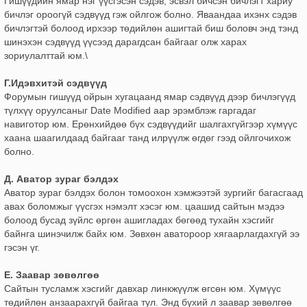
Гишүүдийн ямар нэг үүсгэсэн сэдэв, эсвэл бичсэн бичлэгт хариу
бичлэг ороогүй сэдвүүд гэж ойлгож болно. Яваандаа ихэнх сэдэв
бичлэгтэй болоод ирхээр төдийлөн ашигтай биш боловч энд тэнд
шинэхэн сэдвүүд үүсээд дарагдсан байгааг олж харах
зориулалттай юм.\
Г.Идэвхитэй сэдвүүд
Форумын гишүүд ойрын хугацаанд ямар сэдвүүд дээр бичлэгүүд
түлхүү оруулсаныг Date Modified аар эрэмблэж гаргадаг
навиготор юм. Ерөнхийдөө бүх сэдвүүдийг шалгахгүйгээр хүмүүс
хаана шаагилдаад байгааг танд илрүүлж өгдөг гээд ойлгочихож
болно.
Д. Аватор зураг бэлдэх
Аватор зураг бэлдэх болон томоохон хэмжээтэй зургийг багасгаад
авах боломжыг үүсгэх нэмэлт хэсэг юм. цаашид сайтын мэдээ
болоод бусад зүйлс өргөн ашигладах бөгөөд тухайн хэсгийг
байнга шинэчилж байх юм. Зөвхөн аватороор хягаарлагдахгүй ээ
гэсэн үг.
Е. Заавар зөвөлгөө
Сайтын тусламж хэсгийг давхар линкжүүлж өгсөн юм. Хүмүүс
төдийлөн анзаарахгүй байгаа тул. Энд бүхий л заавар зөвөлгөө