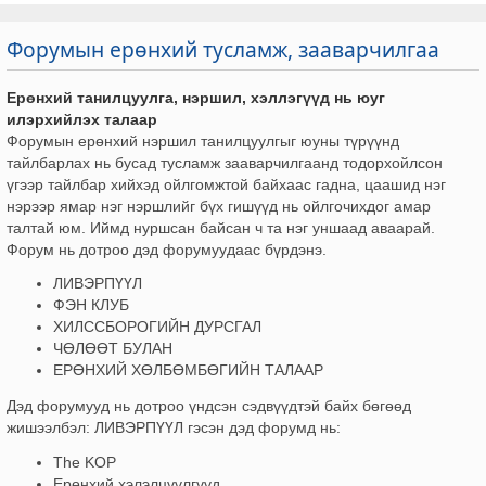
Форумын ерөнхий тусламж, зааварчилгаа
Ерөнхий танилцуулга, нэршил, хэллэгүүд нь юуг
илэрхийлэх талаар
Форумын ерөнхий нэршил танилцуулгыг юуны түрүүнд
тайлбарлах нь бусад тусламж зааварчилгаанд тодорхойлсон
үгээр тайлбар хийхэд ойлгомжтой байхаас гадна, цаашид нэг
нэрээр ямар нэг нэршлийг бүх гишүүд нь ойлгочихдог амар
талтай юм. Иймд нуршсан байсан ч та нэг уншаад аваарай.
Форум нь дотроо дэд форумуудаас бүрдэнэ.
ЛИВЭРПҮҮЛ
ФЭН КЛУБ
ХИЛССБОРОГИЙН ДУРСГАЛ
ЧӨЛӨӨТ БУЛАН
ЕРӨНХИЙ ХӨЛБӨМБӨГИЙН ТАЛААР
Дэд форумууд нь дотроо үндсэн сэдвүүдтэй байх бөгөөд
жишээлбэл: ЛИВЭРПҮҮЛ гэсэн дэд форумд нь:
The KOP
Ерөнхий хэлэлцүүлгүүд