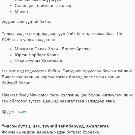
Солилцоо, наймааны талаар
Медиа
үндсэн сэдвүүдтэй байна.
Үндсэн сэдэв дотор дэд сэдвүүд байх бөгөөд жишээлбэл: The
KOP гэсэн үндсэн сэдэвт нь:
Мохамед Салах Хали - Египет Арслан
Юргэн Норберт Клопп
Улаан торны Хаалгачид
гэх мэт дэд сэдвүүдтэй байна. Гишүүний оруулсан бичсэн зүйлийг
Бичлэг гэж цаашид нэрлэж тогтох бөгөөд пост гэсэн нэршил
байхгүй болно.
Навигат буюу Navigator гэсэн хэллэг нь цэс болон чиглүүлэгч линк
гэж ойлговол зүгээр. цаашид навигат гээд хэлэгдээд явна.
Дээш очих
Үндсэн бүтэц, цэс, түүний тайлбарууд, ажиллагаа
Форум нь үндсэн дараахь хэдэн бүтцээс бүрдэнэ.