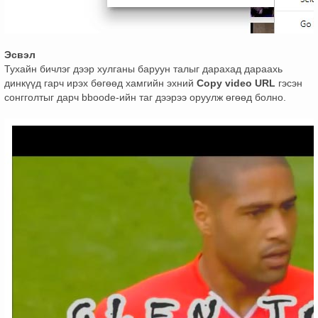
Эсвэл
Тухайн бичлэг дээр хулганы баруун талыг дарахад дараахь
динкүүд гарч ирэх бөгөөд хамгийн эхний
Copy video URL
гэсэн
сонгголтыг дарч bboode-ийн таг дээрээ оруулж өгөөд болно.