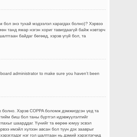
йм бол энэ тухай мэдээлэл харагдах болно)? Хэрвээ
өн танд ямар нэгэн хориг тавигдаагүй байж нэвтэрч
шалтгаан байдаг бөгөөд, хэрэв үгүй бол, та
a board administrator to make sure you haven’t been
йж болно. Хэрэв COPPA боломж дэмжигдсэн үед та
 тийм биш бол таны бүртгэл идэвжүүлэлтийг
лахыг шаарддаг. Үүнийг та өөрөө юмуу эсвэл
эрвээ имэйл хүлээн авсан бол түүн дэх зааврыг
 хэрэглэдэг нэг гол шалтгаан нь дэмий хэрэглэгчид