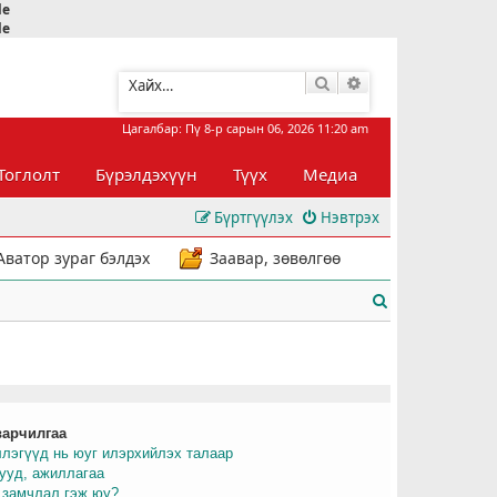
le
le
Хайлт
Нарийвчилсан хай
Цагалбар: Пү 8-р сарын 06, 2026 11:20 am
Тоглолт
Бүрэлдэхүүн
Түүх
Медиа
Бүртгүүлэх
Нэвтрэх
Аватор зураг бэлдэх
Заавар, зөвөлгөө
Х
а
й
л
варчилгаа
т
ллэгүүд нь юуг илэрхийлэх талаар
рууд, ажиллагаа
 замчлал гэж юу?