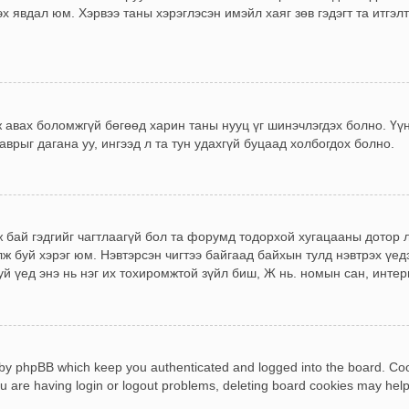
х явдал юм. Хэрвээ таны хэрэглэсэн имэйл хаяг зөв гэдэгт та итгэ
эж авах боломжгүй бөгөөд харин таны нууц үг шинэчлэгдэх болно. Үү
аврыг дагана уу, ингээд л та тун удахгүй буцаад холбогдох болно.
 бай гэдгийг чагтлаагүй бол та форумд тодорхой хугацааны дотор л
ж буй хэрэг юм. Нэвтэрсэн чигтээ байгаад байхын тулд нэвтрэх үедэ
 үед энэ нь нэг их тохиромжтой зүйл биш, Ж нь. номын сан, интернэ
 by phpBB which keep you authenticated and logged into the board. Cook
u are having login or logout problems, deleting board cookies may help