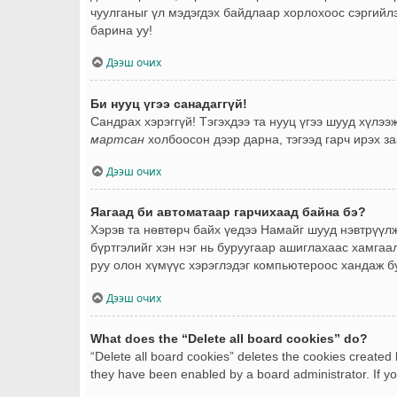
чуулганыг үл мэдэгдэх байдлаар хорлохоос сэргийлэ
барина уу!
Дээш очих
Би нууц үгээ санадаггүй!
Сандрах хэрэггүй! Тэгэхдээ та нууц үгээ шууд хүлэ
мартсан
холбоосон дээр дарна, тэгээд гарч ирэх за
Дээш очих
Яагаад би автоматаар гарчихаад байна бэ?
Хэрэв та нөвтөрч байх үедээ Намайг шууд нэвтрүүлж
бүртгэлийг хэн нэг нь буруугаар ашиглахаас хамгаал
руу олон хүмүүс хэрэглэдэг компьютероос хандаж буй
Дээш очих
What does the “Delete all board cookies” do?
“Delete all board cookies” deletes the cookies created
they have been enabled by a board administrator. If yo