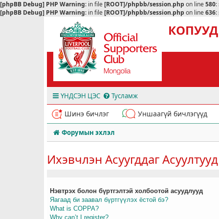
[phpBB Debug] PHP Warning
: in file
[ROOT]/phpbb/session.php
on line
580
:
[phpBB Debug] PHP Warning
: in file
[ROOT]/phpbb/session.php
on line
636
:
КОПУУД
ҮНДСЭН ЦЭС
Тусламж
Шинэ бичлэг
Уншаагүй бичлэгүүд
Форумын эхлэл
Ихэвчлэн Асуугддаг Асуултууд
Нэвтрэх болон бүртгэлтэй холбоотой асуудлууд
Яагаад би заавал бүртгүүлэх ёстой бэ?
What is COPPA?
Why can’t I register?