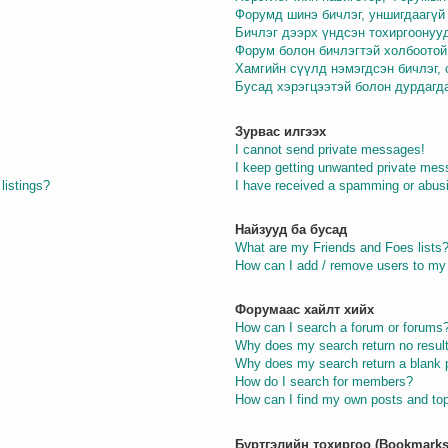
Форумд шинэ бичлэг, уншигдаагүй 
Бичлэг дээрх үндсэн тохиргоонуу
Форум болон бичлэгтэй холбоотой
Хамгийн сүүлд нэмэгдсэн бичлэг,
Бусад хэрэгцээтэй болон дурдагд
Зурвас илгээх
I cannot send private messages!
I keep getting unwanted private mes
listings?
I have received a spamming or abus
Найзууд ба бусад
What are my Friends and Foes lists
How can I add / remove users to my 
Форумаас хайлт хийх
How can I search a forum or forums
Why does my search return no resul
Why does my search return a blank 
How do I search for members?
How can I find my own posts and to
Бүртгэлийн тохиргоо (Bookmarks