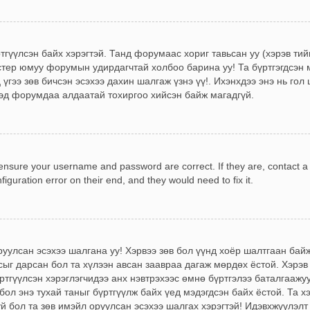
ртгүүлсэн байх хэрэгтэй. Танд форумаас хориг тавьсан уу (хэрэв ти
стер юмуу форумын удирдагчтай холбоо барина уу! Та бүртгэгдсэн м
үгээ зөв бичсэн эсэхээ дахин шалгаж үзнэ үү!. Ихэнхдээ энэ нь гол 
эд форумдаа алдаатай тохиргоо хийсэн байж магадгүй.
, ensure your username and password are correct. If they are, contact 
iguration error on their end, and they would need to fix it.
!
оруулсан эсэхээ шалгана уу! Хэрвээ зөв бол үүнд хоёр шалтгаан ба
сыг дарсан бол та хүлээн авсан заавраа дагаж мөрдөх ёстой. Хэрэв
гүүлсэн хэрэглэгчидээ анх нэвтрэхээс өмнө бүртгэлээ баталгаажуу
бол энэ тухай таныг бүртгүүлж байх үед мэдэгдсэн байх ёстой. Та х
үй бол та зөв имэйл оруулсан эсэхээ шалгах хэрэгтэй! Идэвхжүүлэлт