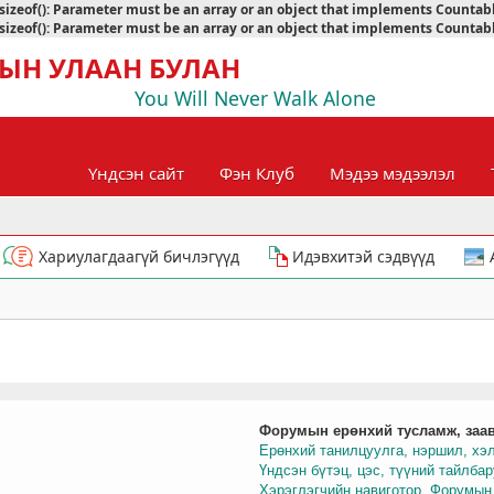
sizeof(): Parameter must be an array or an object that implements Countab
sizeof(): Parameter must be an array or an object that implements Countab
ЫН УЛААН БУЛАН
You Will Never Walk Alone
Үндсэн сайт
Фэн Клуб
Мэдээ мэдээлэл
Хариулагдаагүй бичлэгүүд
Идэвхитэй сэдвүүд
Форумын ерөнхий тусламж, заа
Ерөнхий танилцуулга, нэршил, хэ
Үндсэн бүтэц, цэс, түүний тайлба
Хэрэглэгчийн навиготор, Форумын