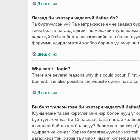
Дээш очих
Яагаад би нэвтэрч чадахгvй байна бэ?
Та бvртгvvлсэн vv? Та нэвтрэхээсээ өмнө заавал бү
тийм бол та яагаад гэдгийг нь мэдэхийн тулд вебма
чадахгүй байгаа бол та хэрэглэгчийн нэр болон нууц 
форумын удирдлагатай холбоо барина уу, учир нь т
Дээш очих
Why can’t I login?
There are several reasons why this could occur. First
banned. It is also possible the website owner has a conf
Дээш очих
Би бvртгvvлсэн гэвч би нэвтэрч чадахгvй байна
Юуны өмнө та зөв хэрэглэгчийн нэр болон нууц үг 
бүртгүүлэх үедээ Би 13 наснаас бага настай холбоо
шаардаж байгаа юм болов уу? Заримдаа шинээр бүрт
удирдагчид хийдэг. Хэрвээ баталгаажуулах хэрэгтэй 
дагах хэрэгтэй, хэрэв та ямар ч имэйл хүлээж авааг