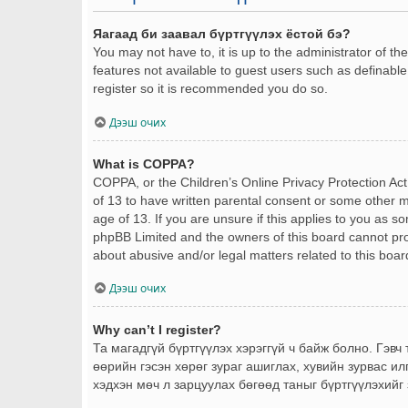
Яагаад би заавал бүртгүүлэх ёстой бэ?
You may not have to, it is up to the administrator of t
features not available to guest users such as definable
register so it is recommended you do so.
Дээш очих
What is COPPA?
COPPA, or the Children’s Online Privacy Protection Act 
of 13 to have written parental consent or some other m
age of 13. If you are unsure if this applies to you as s
phpBB Limited and the owners of this board cannot provi
about abusive and/or legal matters related to this boar
Дээш очих
Why can’t I register?
Та магадгүй бүртгүүлэх хэрэггүй ч байж болно. Гэвч
өөрийн гэсэн хөрөг зураг ашиглах, хувийн зурвас ил
хэдхэн мөч л зарцуулах бөгөөд таныг бүртгүүлэхийг