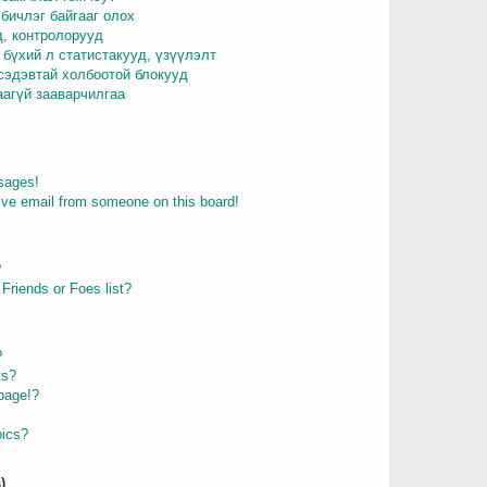
бичлэг байгааг олох
д, контролорууд
 бүхий л статистакууд, үзүүлэлт
 сэдэвтай холбоотой блокууд
аагүй зааварчилгаа
sages!
ive email from someone on this board!
?
Friends or Foes list?
?
ts?
page!?
pics?
)