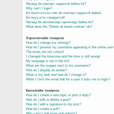
Яагаад би нэвтэрч чадахгvй байна бэ?
Why can’t I login?
Би бvртгvvлсэн гэвч би нэвтэрч чадахгvй байна!
Би нууц үгээ санадаггүй!
Яагаад би автоматаар гарчихаад байна бэ?
What does the “Delete all board cookies” do?
Хэрэглэгчийн тохиргоо
How do I change my settings?
How do I prevent my username appearing in the online user 
The times are not correct!
I changed the timezone and the time is still wrong!
My language is not in the list!
What are the images next to my username?
How do I display an avatar?
What is my rank and how do I change it?
When I click the email link for a user it asks me to login?
Бичлэгийн тохиргоо
How do I create a new topic or post a reply?
How do I edit or delete a post?
How do I add a signature to my post?
How do I create a poll?
Why can’t I add more poll options?