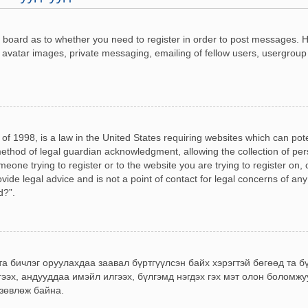
he board as to whether you need to register in order to post messages. H
 avatar images, private messaging, emailing of fellow users, usergroup 
of 1998, is a law in the United States requiring websites which can pot
ethod of legal guardian acknowledgment, allowing the collection of pers
omeone trying to register or to the website you are trying to register on,
de legal advice and is not a point of contact for legal concerns of any
d?”.
 та бичлэг оруулахдаа заавал бүртгүүлсэн байх хэрэгтэй бөгөөд та 
гээх, андууддаа имэйл илгээх, бүлгэмд нэгдэх гэх мэт олон боломж
 зөвлөж байна.