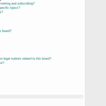
kmarking and subscribing?
pecific topics?
ms?
s board?
r legal matters related to this board?
tor?