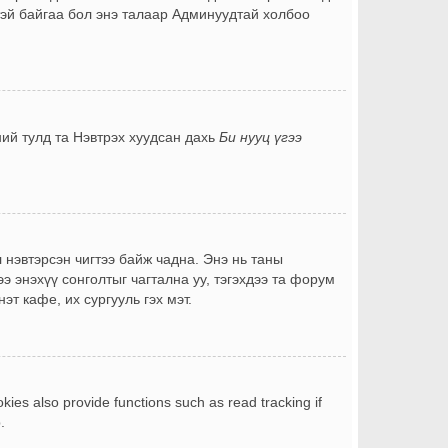
лтэй байгаа бол энэ талаар Админуудтай холбоо
ний тулд та Нэвтрэх хуудсан дахь
Би нууц үгээ
 нэвтэрсэн чигтээ байж чадна. Энэ нь таны
э энэхүү сонголтыг чагтална уу, тэгэхдээ та форум
т кафе, их сургууль гэх мэт.
ies also provide functions such as read tracking if
.