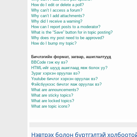
How do I edit or delete a poll?
Why can’t I access a forum?
Why can’t I add attachments?
Why did I receive a warning?
How can I report posts to a moderator?
What is the “Save” button for in topic posting?
Why does my post need to be approved?
How do I bump my topic?
Бичлэгийн формат, загвар, ашиглалтууд
BBCode гэж юу вэ?
HTML-ийг шууд ашиглаад явж болох уу?
Зураг хэрхэн оруулах вэ?
Youtube бичлэг хэрхэн оруулах вэ?
Фэйсбүүкээс бичлэг яаж оруулах вэ?
What are announcements?
What are sticky topics?
What are locked topics?
What are topic icons?
Нэвтрэх болон бүртгэлтэй холбоото