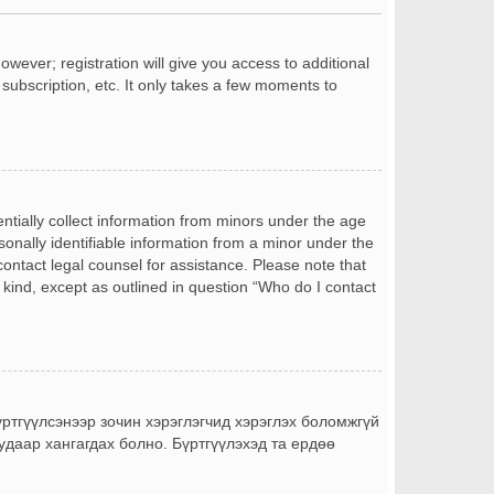
owever; registration will give you access to additional
subscription, etc. It only takes a few moments to
entially collect information from minors under the age
onally identifiable information from a minor under the
 contact legal counsel for assistance. Please note that
 kind, except as outlined in question “Who do I contact
бүртгүүлсэнээр зочин хэрэглэгчид хэрэглэх боломжгүй
уудаар хангагдах болно. Бүртгүүлэхэд та ердөө