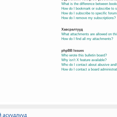
What is the difference between boo
How do I bookmark or subscribe to s
How do I subscribe to specific foru
How do I remove my subscriptions?
Хавсралтууд
What attachments are allowed on thi
How do I find all my attachments?
phpBB Issues
Who wrote this bulletin board?
Why isn’t X feature available?
Who do I contact about abusive and/o
How do I contact a board administra
й асуудлууд