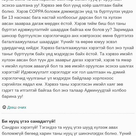
эсэхээ шалгана уу! Хэрвээ зөв бол үүнд хоёр шалтгаан байж
болно. Хэрэв COPPA боломж дэмжигдсэн үед та бүртгүүлэх үедээ
Би 13 наснаас бага настай холбоосыг дарсан бол та хүлээн
авсан заавраа дагаж мөрдөх ёстой. Хэрэв тийм биш бол таны
бүртгэл идэвжүүлэлтийг шаардаж байгаа юм болов уу? Заримдаа
шинээр бүртгүүлсэн хэрэглэгчидээ анх нэвтрэхээс өмнө бүртгэлээ
баталгаажуулахыг шаарддаг. Үүнийг та өөрөө юмуу эсвэл
удирдагчид хийдэг. Хэрвээ баталгаажуулах хэрэгтэй бол энэ тухай
таныг бүртгүүлж байх үед мэдэгдсэн байх ёстой. Та хэрвээ имэйл
хүлээн авсан бол түүн дэх зааврыг дагах хэрэгтэй, хэрэв та ямар
ч имэйл хүлээж аваагүй бол та зөв имэйл оруулсан эсэхээ шалгах
хэрэгтэй! Идэвхжүүлэлт хэрэглэдэг нэг гол шалтгаан нь дэмий
хэрэглэгчид чуулганыг үл мэдэгдэх байдлаар хорлохоос
сэргийлэх явдал юм. Хэрвээ таны хэрэглэсэн имэйл хаяг зөв
гэдэгт та итгэлтэй байгаа бол энэ талаар Админуудтай холбоо
барина уу!
Дээш очих
Би нууц үгээ санадаггүй!
Сандрах хэрэггүй! Тэгэхдээ та нууц үгээ шууд хүлээж авах
боломжгүй бөгөөд харин таны нууц үг шинэчлэгдэх болно. Үүний