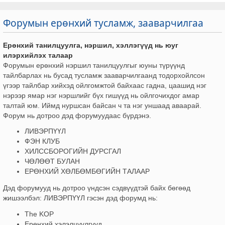
Форумын ерөнхий тусламж, зааварчилгаа
Ерөнхий танилцуулга, нэршил, хэллэгүүд нь юуг
илэрхийлэх талаар
Форумын ерөнхий нэршил танилцуулгыг юуны түрүүнд
тайлбарлах нь бусад тусламж зааварчилгаанд тодорхойлсон
үгээр тайлбар хийхэд ойлгомжтой байхаас гадна, цаашид нэг
нэрээр ямар нэг нэршлийг бүх гишүүд нь ойлгочихдог амар
талтай юм. Иймд нуршсан байсан ч та нэг уншаад аваарай.
Форум нь дотроо дэд форумуудаас бүрдэнэ.
ЛИВЭРПҮҮЛ
ФЭН КЛУБ
ХИЛССБОРОГИЙН ДУРСГАЛ
ЧӨЛӨӨТ БУЛАН
ЕРӨНХИЙ ХӨЛБӨМБӨГИЙН ТАЛААР
Дэд форумууд нь дотроо үндсэн сэдвүүдтэй байх бөгөөд
жишээлбэл: ЛИВЭРПҮҮЛ гэсэн дэд форумд нь:
The KOP
Ерөнхий хэлэлцүүлгүүд