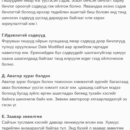
Гишүүдийн ямар нэг үүсгэсэн сэдэв, эсвэл бичсэн бичлэгт хариу
бичлэг ороогүй сэдвүүд гэж ойлгож болно. Яваандаа ихэнх сэдэв
бичлэгтэй болоод ирхээр төдийлөн ашигтай биш боловч энд тэнд
шинэхэн сэдвүүд үүсээд дарагдсан байгааг олж харах
зориулалттай юм.\
Г.Идэвхитэй сэдвүүд
Форумын гишүүд ойрын хугацаанд ямар сэдвүүд дээр бичлэгүүд
түлхүү оруулсаныг Date Modified аар эрэмблэж гаргадаг
навиготор юм. Ерөнхийдөө бүх сэдвүүдийг шалгахгүйгээр хүмүүс
хаана шаагилдаад байгааг танд илрүүлж өгдөг гээд ойлгочихож
болно.
Д. Аватор зураг бэлдэх
Аватор зураг бэлдэх болон томоохон хэмжээтэй зургийг багасгаад
авах боломжыг үүсгэх нэмэлт хэсэг юм. цаашид сайтын мэдээ
болоод бусад зүйлс өргөн ашигладах бөгөөд тухайн хэсгийг
байнга шинэчилж байх юм. Зөвхөн аватороор хягаарлагдахгүй ээ
гэсэн үг.
Е. Заавар зөвөлгөө
Сайтын тусламж хэсгийг давхар линкжүүлж өгсөн юм. Хүмүүс
төдийлөн анзаарахгүй байгаа тул. Энд бүхий л заавар зөвөлгөө