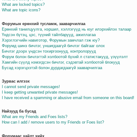
What are locked topics?
What are topic icons?
Форумын ерөнхий тусламж, зааварчилгаа
Ерөнхий танилцуулга, нэршил, хэллэгүүд нь юуг илэрхийлэх талаар
Үндсэн бүтэц, цэс, түүний тайлбарууд, ажиллагаа
Хэрэглэгчийн навиготор, Форумын замчлал гэж юу?
Форумд шинэ бичлэг, уншигдаагүй бичлэг байгааг олох
Бичлэг дээрх үндсэн тохиргоонууд, контролорууд
Форум болон бичлэгтэй холбоотой бүхий л статистакууд, үзүүлэлт
Хамгийн сүүлд нэмэгдсэн бичлэг, сэдэвтай холбоотой блокууд
Бусад хэрэгцээтэй болон дурдагдаагүй зааварчилгаа
Зурвас илгээх
I cannot send private messages!
I keep getting unwanted private messages!
I have received a spamming or abusive email from someone on this board!
Найзууд ба бусад
What are my Friends and Foes lists?
How can I add / remove users to my Friends or Foes list?
Форумаас хайлт хийх