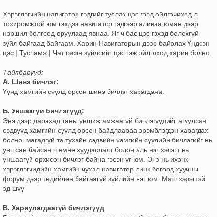
Хэрэглэгчийн навигатор гэдгийг туслах цэс гээд ойлгочиход л
тохиромжтой юм гэхдээ навигатор гэдгээр аливаа юман дээр
нэршил болгоод оруулаад явнаа. Яг ч бас цэс гэхэд болохгүй
зүйл байгаад байгаам. Харин Навигаторын дээр байрлах Үндсэн
цэс | Тусламж | Чат гэсэн зүйлсийг цэс гэж ойлгоход харин болно.
Тайлбарууд:
А. Шинэ бичлэг:
Үүнд хамгийн сүүлд орсон шинэ бичлэг харагдана.
Б. Уншаагүй бичлэгүүд:
Энэ дээр дарахад таны уншиж амжаагүй бичлэгүүдийг агуулсан
сэдвүүд хамгийн сүүлд орсон байдлаараа эрэмблэгдэн харагдах
болно. магадгүй та тухайн сэдвийн хамгийн сүүлийн бичлэгийг нь
уншсан байсан ч өмнө хуудаслалт болон аль нэг хэсэгт нь
уншаагүй орхисон бичлэг байна гэсэн үг юм. Энэ нь ихэнх
хэрэглэгчидийн хамгийн чухал навигатор линк бөгөөд хуучны
форум дээр төдийлөн байгаагүй зүйлийн нэг юм. Маш хэрэгтэй
эд шүү
В. Хариулагдаагүй бичлэгүүд