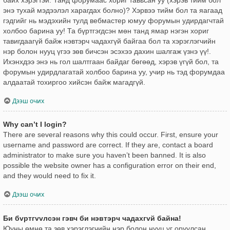
энэ тухай мэдээлэл харагдах болно)? Хэрвээ тийм бол та яагаад
гэдгийг нь мэдэхийн тулд вебмастер юмуу форумын удирдагчтай
холбоо барина уу! Та бүртгэгдсэн мөн танд ямар нэгэн хориг
тавигдаагүй байж нэвтэрч чадахгүй байгаа бол та хэрэглэгчийн
нэр болон нууц үгээ зөв бичсэн эсэхээ дахин шалгаж үзнэ үү!.
Ихэнхдээ энэ нь гол шалтгаан байдаг бөгөөд, хэрэв үгүй бол, та
форумын удирдлагатай холбоо барина уу, учир нь тэд форумдаа
алдаатай тохиргоо хийсэн байж магадгүй.
Дээш очих
Why can’t I login?
There are several reasons why this could occur. First, ensure your
username and password are correct. If they are, contact a board
administrator to make sure you haven’t been banned. It is also
possible the website owner has a configuration error on their end,
and they would need to fix it.
Дээш очих
Би бvртгvvлсэн гэвч би нэвтэрч чадахгvй байна!
Юуны өмнө та зөв хэрэглэгчийн нэр болон нууц үг оруулсан