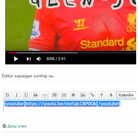
Editor харагдах хэлбэр нь:
Дээш очих