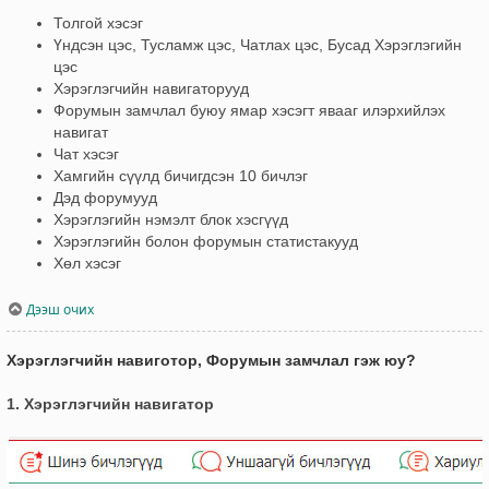
Толгой хэсэг
Үндсэн цэс, Тусламж цэс, Чатлах цэс, Бусад Хэрэглэгийн
цэс
Хэрэглэгчийн навигаторууд
Форумын замчлал буюу ямар хэсэгт явааг илэрхийлэх
навигат
Чат хэсэг
Хамгийн сүүлд бичигдсэн 10 бичлэг
Дэд форумууд
Хэрэглэгийн нэмэлт блок хэсгүүд
Хэрэглэгийн болон форумын статистакууд
Хөл хэсэг
Дээш очих
Хэрэглэгчийн навиготор, Форумын замчлал гэж юу?
1. Хэрэглэгчийн навигатор