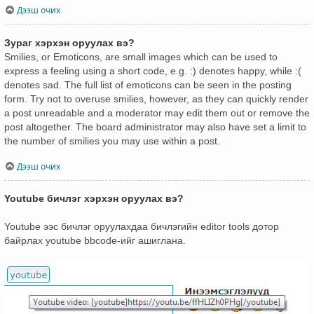
Дээш очих
Зураг хэрхэн оруулах вэ?
Smilies, or Emoticons, are small images which can be used to
express a feeling using a short code, e.g. :) denotes happy, while :(
denotes sad. The full list of emoticons can be seen in the posting
form. Try not to overuse smilies, however, as they can quickly render
a post unreadable and a moderator may edit them out or remove the
post altogether. The board administrator may also have set a limit to
the number of smilies you may use within a post.
Дээш очих
Youtube бичлэг хэрхэн оруулах вэ?
Youtube ээс бичлэг оруулахдаа бичлэгийн editor tools дотор
байрлах youtube bbcode-ийг ашиглана.