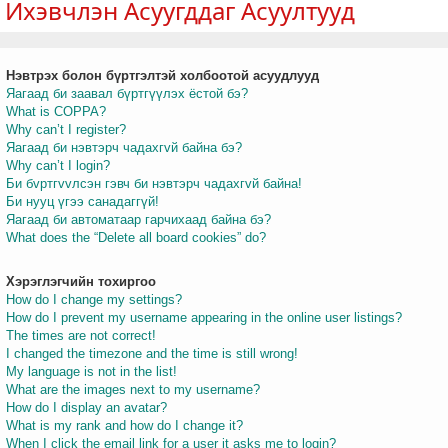
Ихэвчлэн Асуугддаг Асуултууд
Нэвтрэх болон бүртгэлтэй холбоотой асуудлууд
т
Яагаад би заавал бүртгүүлэх ёстой бэ?
What is COPPA?
Why can’t I register?
Яагаад би нэвтэрч чадахгvй байна бэ?
Why can’t I login?
Би бvртгvvлсэн гэвч би нэвтэрч чадахгvй байна!
Би нууц үгээ санадаггүй!
Яагаад би автоматаар гарчихаад байна бэ?
What does the “Delete all board cookies” do?
Хэрэглэгчийн тохиргоо
How do I change my settings?
How do I prevent my username appearing in the online user listings?
The times are not correct!
I changed the timezone and the time is still wrong!
My language is not in the list!
What are the images next to my username?
How do I display an avatar?
What is my rank and how do I change it?
When I click the email link for a user it asks me to login?