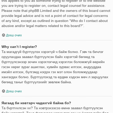
this applies to you as someone trying to register or to the website
you are trying to register on, contact legal counsel for assistance.
Please note that phpBB Limited and the owners of this board cannot
provide legal advice and is not a point of contact for legal concerns
of any kind, except as outlined in question “Who do I contact about
abusive and/or legal matters related to this board?”.
Дээш очих
Why can’t I register?
Та магадгүй бүртгүүлэх хэрэггүй ч байж болно. Гэвч та бичлэг
оруулахдаа заавал бүртгүүлсэн байх хэрэгтэй бөгөөд та
бүртгүүлсэнээр зочин хэрэглэгчид хэрэглэх боломжгүй өөрийн
гэсэн хөрөг зураг ашиглах, хувийн зурвас илгээх, андууддаа
имэйл илгээх, бүлгэмд нэгдэх гэх мэт олон боломжуудаар
хангагдах болно. Бүртгүүлэхэд та ердөө хэдхэн мөч л зарцуулах
бөгөөд таныг бүртгүүлэхийг зөвлөж байна.
Дээш очих
Яагаад би нэвтэрч чадахгvй байна бэ?
Та бvртгvvлсэн vv? Та нэвтрэхээсээ өмнө заавал бүртгүүлсэн
байх хэрэгтэй. Танд форумаас хориг тавьсан уу (хэрэв тийм бол