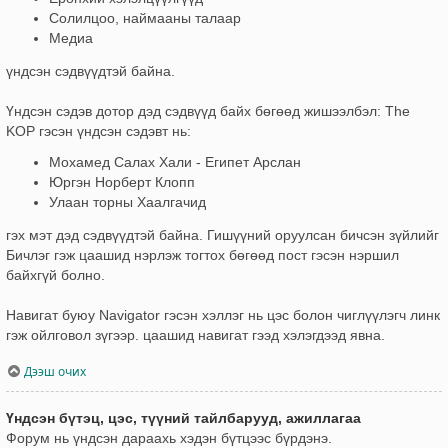
Солилцоо, наймааны талаар
Медиа
үндсэн сэдвүүдтэй байна.
Үндсэн сэдэв дотор дэд сэдвүүд байх бөгөөд жишээлбэл: The
KOP гэсэн үндсэн сэдэвт нь:
Мохамед Салах Хали - Египет Арслан
Юргэн Норберт Клопп
Улаан торны Хаалгачид
гэх мэт дэд сэдвүүдтэй байна. Гишүүний оруулсан бичсэн зүйлийг
Бичлэг гэж цаашид нэрлэж тогтох бөгөөд пост гэсэн нэршил
байхгүй болно.
Навигат буюу Navigator гэсэн хэллэг нь цэс болон чиглүүлэгч линк
гэж ойлговол зүгээр. цаашид навигат гээд хэлэгдээд явна.
Дээш очих
Үндсэн бүтэц, цэс, түүний тайлбарууд, ажиллагаа
Форум нь үндсэн дараахь хэдэн бүтцээс бүрдэнэ.