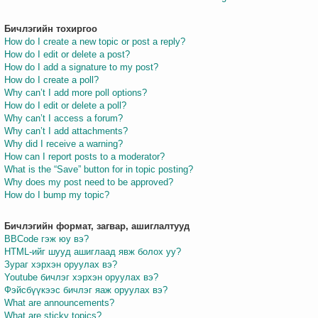
Бичлэгийн тохиргоо
How do I create a new topic or post a reply?
How do I edit or delete a post?
How do I add a signature to my post?
How do I create a poll?
Why can’t I add more poll options?
How do I edit or delete a poll?
Why can’t I access a forum?
Why can’t I add attachments?
Why did I receive a warning?
How can I report posts to a moderator?
What is the “Save” button for in topic posting?
Why does my post need to be approved?
How do I bump my topic?
Бичлэгийн формат, загвар, ашиглалтууд
BBCode гэж юу вэ?
HTML-ийг шууд ашиглаад явж болох уу?
Зураг хэрхэн оруулах вэ?
Youtube бичлэг хэрхэн оруулах вэ?
Фэйсбүүкээс бичлэг яаж оруулах вэ?
What are announcements?
What are sticky topics?