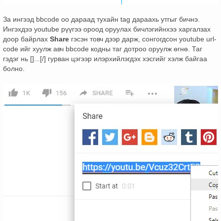
За ингээд bbcode оо дараад тухайн tag дараахь утгыг бичнэ.
Ингэхдээ youtube рүүгээ ороод оруулах бичлэгийнхээ харгалзах
доор байрлах
Share
гэсэн товч дээр дарж, сонгогдсон youtube url-
code ийг хуулж авч bbcode кодны таг дотроо оруулж өгнө. Таг
гэдэг нь []...[/] гурван цэгээр илэрхийлэгдэх хэсгийг хэлж байгаа
болно.