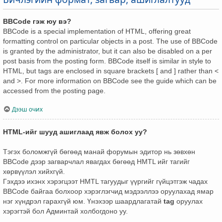
BBCode гэж юу вэ?
BBCode is a special implementation of HTML, offering great
formatting control on particular objects in a post. The use of BBCode
is granted by the administrator, but it can also be disabled on a per
post basis from the posting form. BBCode itself is similar in style to
HTML, but tags are enclosed in square brackets [ and ] rather than <
and >. For more information on BBCode see the guide which can be
accessed from the posting page.
Дээш очих
HTML-ийг шууд ашиглаад явж болох уу?
Тэгэх боломжгүй бөгөөд манай форумын эдитор нь зөвхөн
BBCode дээр загварчлал явагдах бөгөөд HMTL ийг тагийг
хөрвүүлэл хийхгүй.
Гэхдээ ихэнх хэрэгцээт HMTL тагуудыг үүргийг гүйцэтгэж чадах
BBCode байгаа болхоор хэрэглэгчид мэдээллээ оруулахад ямар
нэг хүндрэл гарахгүй юм. Үнэхээр шаардлагатай
tag
оруулах
хэрэгтэй бол Админтай холбогдоно уу.