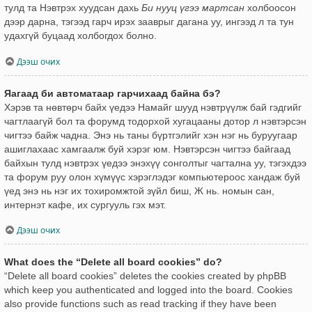
тулд та Нэвтрэх хуудсан дахь
Би нууц үгээ мартсан
холбоосон
дээр дарна, тэгээд гарч ирэх зааврыг дагана уу, ингээд л та тун
удахгүй буцаад холбогдох болно.
Дээш очих
Яагаад би автоматаар гарчихаад байна бэ?
Хэрэв та нөвтөрч байх үедээ Намайг шууд нэвтрүүлж бай гэдгийг
чагтлаагүй бол та форумд тодорхой хугацааны дотор л нэвтэрсэн
чигтээ байж чадна. Энэ нь таны бүртгэлийг хэн нэг нь буруугаар
ашиглахаас хамгаалж буй хэрэг юм. Нэвтэрсэн чигтээ байгаад
байхын тулд нэвтрэх үедээ энэхүү сонголтыг чагтална уу, тэгэхдээ
та форум руу олон хүмүүс хэрэглэдэг компьютероос хандаж буй
үед энэ нь нэг их тохиромжтой зүйл биш, Ж нь. номын сан,
интернэт кафе, их сургууль гэх мэт.
Дээш очих
What does the “Delete all board cookies” do?
“Delete all board cookies” deletes the cookies created by phpBB
which keep you authenticated and logged into the board. Cookies
also provide functions such as read tracking if they have been