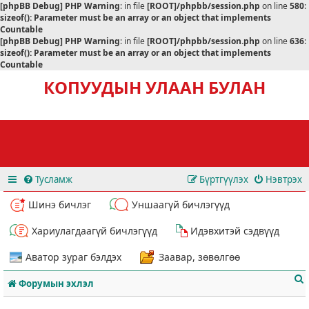
[phpBB Debug] PHP Warning
: in file
[ROOT]/phpbb/session.php
on line
580
:
sizeof(): Parameter must be an array or an object that implements
Countable
[phpBB Debug] PHP Warning
: in file
[ROOT]/phpbb/session.php
on line
636
:
sizeof(): Parameter must be an array or an object that implements
Countable
КОПУУДЫН УЛААН БУЛАН
Тусламж
Бүртгүүлэх
Нэвтрэх
Шинэ бичлэг
Уншаагүй бичлэгүүд
Хариулагдаагүй бичлэгүүд
Идэвхитэй сэдвүүд
Аватор зураг бэлдэх
Заавар, зөвөлгөө
Форумын эхлэл