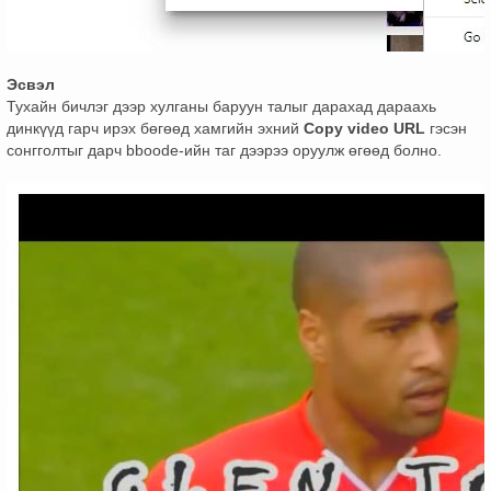
Эсвэл
Тухайн бичлэг дээр хулганы баруун талыг дарахад дараахь
динкүүд гарч ирэх бөгөөд хамгийн эхний
Copy video URL
гэсэн
сонгголтыг дарч bboode-ийн таг дээрээ оруулж өгөөд болно.