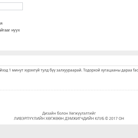
йя
йгааг нуух
ийхэд 1 минут хүрэхгүй тулд бүү залхуураарай. Тодорхой хугацааны дараа fa
Дизайн болон Хөгжүүлэлтийг
ЛИВЭРПҮҮЛИЙН ХӨГЖӨӨН ДЭМЖИГЧДИЙН КЛУБ © 2017 ОН