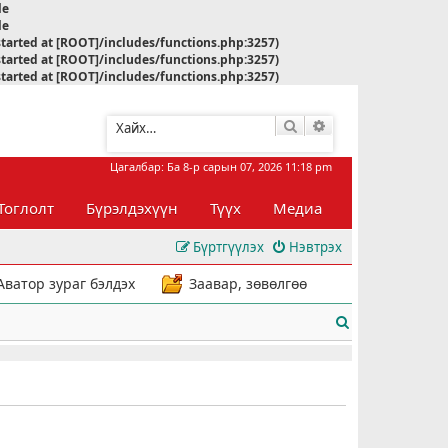
le
le
started at [ROOT]/includes/functions.php:3257)
started at [ROOT]/includes/functions.php:3257)
started at [ROOT]/includes/functions.php:3257)
Хайлт
Нарийвчилсан хай
Цагалбар: Ба 8-р сарын 07, 2026 11:18 pm
Тоглолт
Бүрэлдэхүүн
Түүх
Медиа
Бүртгүүлэх
Нэвтрэх
Аватор зураг бэлдэх
Заавар, зөвөлгөө
Х
а
й
л
т