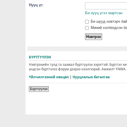
Нууц үг:
Би нууц үгээ мартсан
Би шууд нэвтэрч ба
Миний холбогдсон ба
БҮРТГҮҮЛЭХ
Нэвтрэхийн тулд та заавал бүртгүүлэх хэрэгтэй. Бүртгэл х
үндсэн бүртгэлээ форум дээрээ нээлгээрэй. Амжилт YNWA.
Үйлчилгээний нөхцөл
|
Нууцлалын баталгаа
Бүртгүүлэх