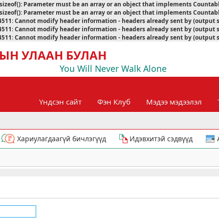
sizeof(): Parameter must be an array or an object that implements Countab
sizeof(): Parameter must be an array or an object that implements Countab
4511
:
Cannot modify header information - headers already sent by (output 
4511
:
Cannot modify header information - headers already sent by (output 
4511
:
Cannot modify header information - headers already sent by (output 
ЫН УЛААН БУЛАН
You Will Never Walk Alone
Үндсэн сайт
Фэн Клуб
Мэдээ мэдээлэл
Хариулагдаагүй бичлэгүүд
Идэвхитэй сэдвүүд